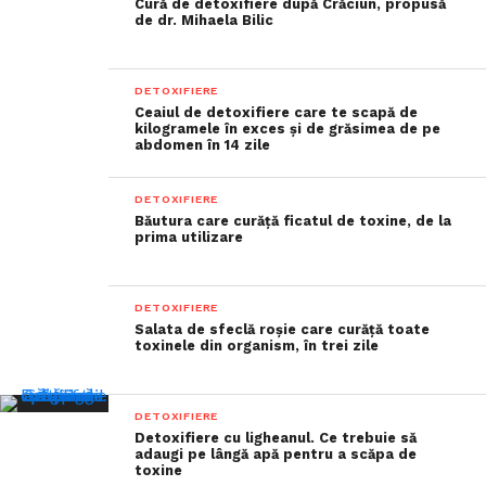
Cură de detoxifiere după Crăciun, propusă
de dr. Mihaela Bilic
DETOXIFIERE
Ceaiul de detoxifiere care te scapă de
kilogramele în exces și de grăsimea de pe
abdomen în 14 zile
DETOXIFIERE
Băutura care curăță ficatul de toxine, de la
prima utilizare
DETOXIFIERE
Salata de sfeclă roșie care curăță toate
toxinele din organism, în trei zile
DETOXIFIERE
Detoxifiere cu ligheanul. Ce trebuie să
adaugi pe lângă apă pentru a scăpa de
toxine