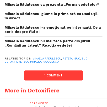
Mihaela Rădulescu va prezenta „Ferma vedetelor”
Mihaela Rădulescu, glume la prima oră cu Dani Oțil,
în direct
Mihaela Rădulescu i-a emoționat pe internauți. Ce a
scris despre fiul ei
Mihaela Rădulescu nu mai face parte din juriul
„Românii au talent”. Reacția vedetei
RELATED TOPICS:
MIHAELA RADULESCU
,
RETETA
,
SUC
,
SUC
DETOXIFIERE
,
SUC MIHAELA RADULESCU
1 COMMENT
More in Detoxifiere
DETOXIFIERE