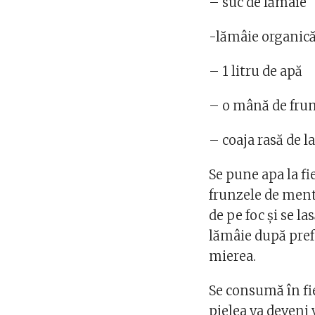
– suc de lămâie
-lămâie organic
– 1 litru de apă
– o mână de fru
– coaja rasă de l
Se pune apa la fi
frunzele de mentă
de pe foc și se la
lămâie după prefe
mierea.
Se consumă în fi
pielea va deveni 