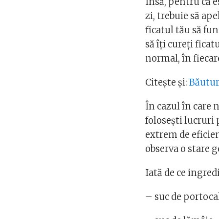
Însă, pentru că e
zi, trebuie să ap
ficatul tău să fu
să îți cureți fica
normal, în fiecare
Citește și:
Băutur
În cazul în care 
folosești lucruri 
extrem de eficien
observa o stare 
Iată de ce ingred
– suc de portoca