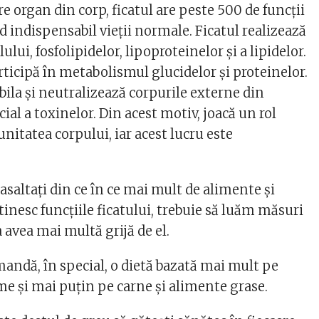
e organ din corp, ficatul are peste 500 de funcții
d indispensabil vieții normale. Ficatul realizează
ului, fosfolipidelor, lipoproteinelor și a lipidelor.
ticipă în metabolismul glucidelor și proteinelor.
 bila și neutralizează corpurile externe din
ial a toxinelor. Din acest motiv, joacă un rol
itatea corpului, iar acest lucru este
saltați din ce în ce mai mult de alimente și
tinesc funcțiile ficatului, trebuie să luăm măsuri
avea mai multă grijă de el.
mandă, în special, o dietă bazată mai mult pe
me și mai puțin pe carne și alimente grase.