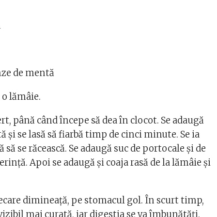
ă
nze de mentă
a o lămâie.
ert, până când începe să dea în clocot. Se adaugă
 și se lasă să fiarbă timp de cinci minute. Se ia
să să se răcească. Se adaugă suc de portocale și de
rință. Apoi se adaugă și coaja rasă de la lămâie și
ecare dimineață, pe stomacul gol. În scurt timp,
vizibil mai curată, iar digestia se va îmbunătăți.