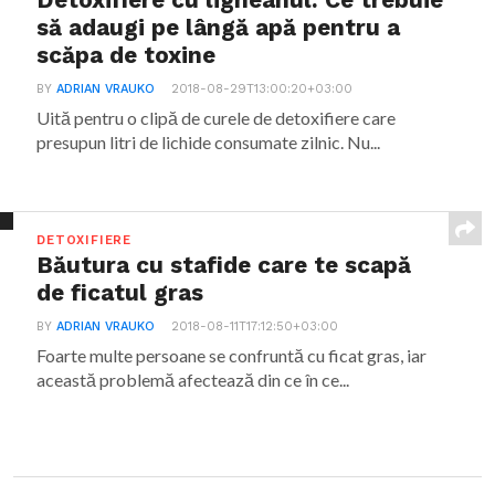
Detoxifiere cu ligheanul. Ce trebuie
să adaugi pe lângă apă pentru a
scăpa de toxine
BY
ADRIAN VRAUKO
2018-08-29T13:00:20+03:00
Uită pentru o clipă de curele de detoxifiere care
presupun litri de lichide consumate zilnic. Nu...
DETOXIFIERE
Băutura cu stafide care te scapă
de ficatul gras
BY
ADRIAN VRAUKO
2018-08-11T17:12:50+03:00
Foarte multe persoane se confruntă cu ficat gras, iar
această problemă afectează din ce în ce...