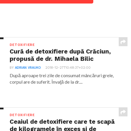
DETOXIFIERE
Cură de detoxifiere după Crăciun,
propusă de dr. Mihaela Bilic
BY
ADRIAN VRAUKO
2018-12-27T10:48:37+02:00
După aproape trei zile de consumat mâncăruri grele,
corpul are de suferit. Învaţă de la dr....
DETOXIFIERE
Ceaiul de detoxifiere care te scapă
de kilogramele în exces și de