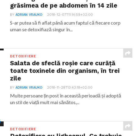
grăsimea de pe abdomen în 14 zile
BY
ADRIAN VRAUKO
2018-12-07T11:14:59+02:00
S-ar putea să fi aflat până acum faptul că fiecare corp
uman se detoxifiază singur în...
DETOXIFIERE
Salata de sfeclă roșie care curăță
toate toxinele din organism, în trei
zile
BY
ADRIAN VRAUKO
2018-11-28T13:43:18+02:00
Multe persoane țin post în această perioadă și adoptă
un stil de viață mult mai sănătos,...
DETOXIFIERE