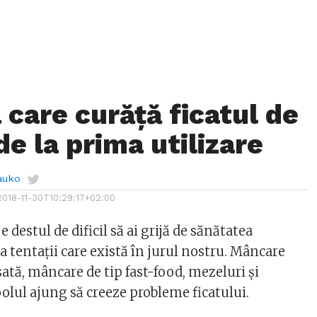
 care curăță ficatul de
de la prima utilizare
auko
2018-11-30T10:29:17+02:00
 e destul de dificil să ai grijă de sănătatea
ea tentații care există în jurul nostru. Mâncare
ată, mâncare de tip fast-food, mezeluri și
oolul ajung să creeze probleme ficatului.