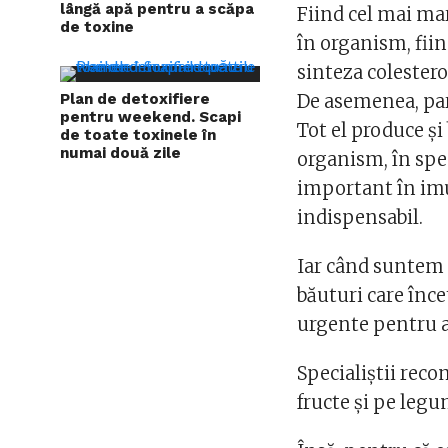
lângă apă pentru a scăpa
Fiind cel mai mar
de toxine
în organism, fiin
sinteza colesterol
Plan de detoxifiere
De asemenea, par
pentru weekend. Scapi
Tot el produce și
de toate toxinele în
numai două zile
organism, în spec
important în imun
indispensabil.
Iar când suntem a
băuturi care înce
urgente pentru a 
Specialiștii reco
fructe și pe legu