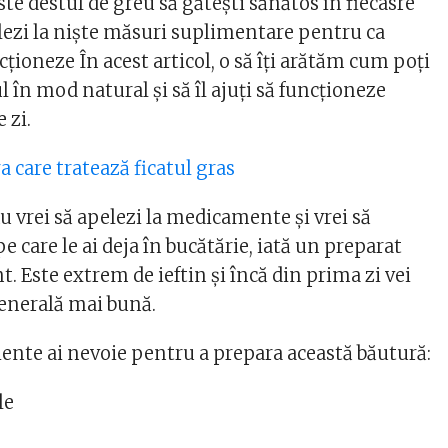
ste destul de greu să gătești sănătos în fiecasre
elezi la niște măsuri suplimentare pentru ca
ncționeze În acest articol, o să îți arătăm cum poți
tul în mod natural și să îl ajuți să funcționeze
 zi.
a care tratează ficatul gras
nu vrei să apelezi la medicamente și vrei să
pe care le ai deja în bucătărie, iată un preparat
t. Este extrem de ieftin și încă din prima zi vei
generală mai bună.
iente ai nevoie pentru a prepara această băutură:
le