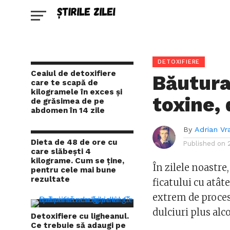
DETOXIFIERE
Ceaiul de detoxifiere
Băutura
care te scapă de
kilogramele în exces și
toxine, 
de grăsimea de pe
abdomen în 14 zile
By
Adrian Vr
Dieta de 48 de ore cu
Published on
care slăbești 4
kilograme. Cum se ține,
În zilele noastre,
pentru cele mai bune
rezultate
ficatului cu atât
extrem de proces
dulciuri plus alc
Detoxifiere cu ligheanul.
Ce trebuie să adaugi pe