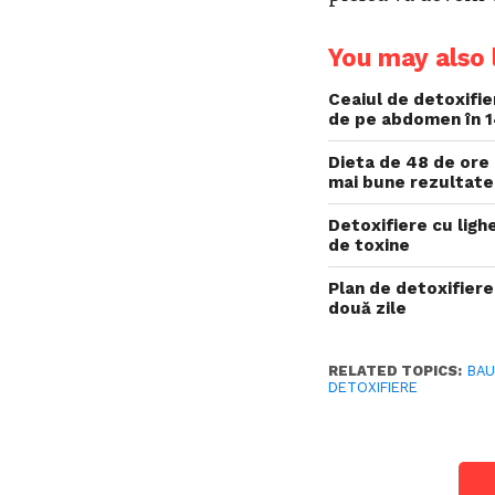
You may also l
Ceaiul de detoxifie
de pe abdomen în 1
Dieta de 48 de ore 
mai bune rezultate
Detoxifiere cu ligh
de toxine
Plan de detoxifier
două zile
RELATED TOPICS:
BAU
DETOXIFIERE