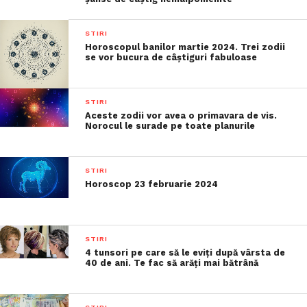
STIRI
Horoscopul banilor martie 2024. Trei zodii
se vor bucura de câștiguri fabuloase
STIRI
Aceste zodii vor avea o primavara de vis.
Norocul le surade pe toate planurile
STIRI
Horoscop 23 februarie 2024
STIRI
4 tunsori pe care să le eviți după vârsta de
40 de ani. Te fac să arăți mai bătrână