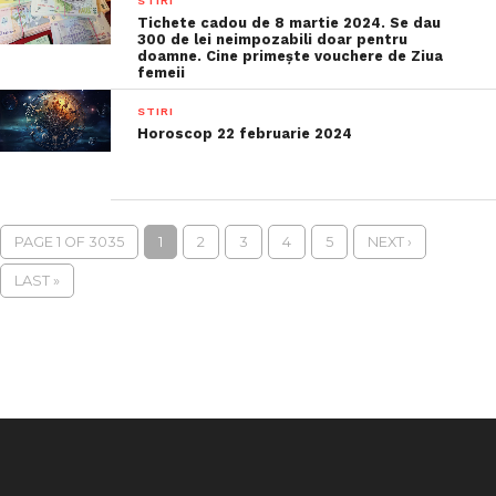
STIRI
Tichete cadou de 8 martie 2024. Se dau
300 de lei neimpozabili doar pentru
doamne. Cine primeşte vouchere de Ziua
femeii
STIRI
Horoscop 22 februarie 2024
PAGE 1 OF 3035
1
2
3
4
5
NEXT ›
LAST »