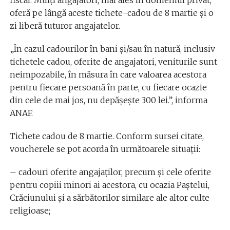
fiscal. Mulţi angajatori, mai ales în domeniul privat,
oferă pe lângă aceste tichete-cadou de 8 martie şi o
zi liberă tuturor angajatelor.
„În cazul cadourilor în bani şi/sau în natură, inclusiv
tichetele cadou, oferite de angajatori, veniturile sunt
neimpozabile, în măsura în care valoarea acestora
pentru fiecare persoană în parte, cu fiecare ocazie
din cele de mai jos, nu depăşeşte 300 lei.”, informa
ANAF.
Tichete cadou de 8 martie. Conform sursei citate,
voucherele se pot acorda în următoarele situații:
– cadouri oferite angajaţilor, precum şi cele oferite
pentru copiii minori ai acestora, cu ocazia Paştelui,
Crăciunului şi a sărbătorilor similare ale altor culte
religioase;