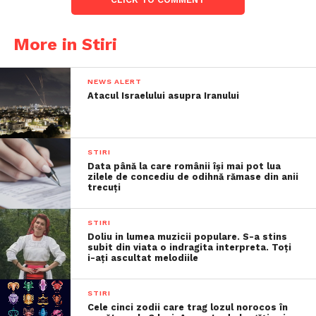
More in Stiri
NEWS ALERT
Atacul Israelului asupra Iranului
STIRI
Data până la care românii îşi mai pot lua
zilele de concediu de odihnă rămase din anii
trecuţi
STIRI
Doliu in lumea muzicii populare. S-a stins
subit din viata o indragita interpreta. Toți
i-ați ascultat melodiile
STIRI
Cele cinci zodii care trag lozul norocos în