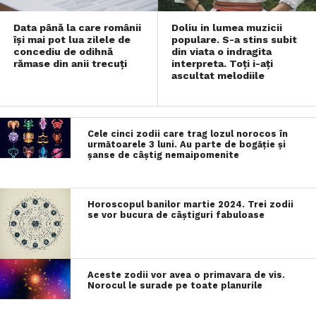
Data până la care românii
Doliu in lumea muzicii
îşi mai pot lua zilele de
populare. S-a stins subit
concediu de odihnă
din viata o indragita
rămase din anii trecuţi
interpreta. Toți i-ați
ascultat melodiile
Cele cinci zodii care trag lozul norocos în
următoarele 3 luni. Au parte de bogăție și
șanse de câștig nemaipomenite
Horoscopul banilor martie 2024. Trei zodii
se vor bucura de câștiguri fabuloase
Aceste zodii vor avea o primavara de vis.
Norocul le surade pe toate planurile