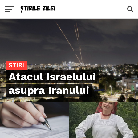
STIRI
Atacul Israelului
asupra Iranului