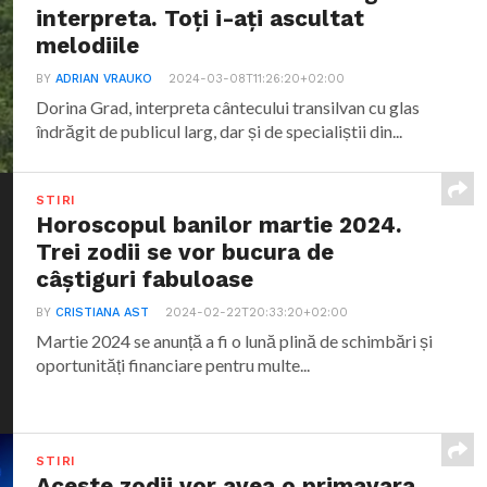
interpreta. Toți i-ați ascultat
melodiile
BY
ADRIAN VRAUKO
2024-03-08T11:26:20+02:00
Dorina Grad, interpreta cântecului transilvan cu glas
îndrăgit de publicul larg, dar și de specialiștii din...
STIRI
Horoscopul banilor martie 2024.
Trei zodii se vor bucura de
câștiguri fabuloase
BY
CRISTIANA AST
2024-02-22T20:33:20+02:00
Martie 2024 se anunță a fi o lună plină de schimbări și
oportunități financiare pentru multe...
STIRI
Aceste zodii vor avea o primavara