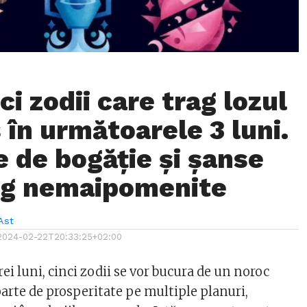
ci zodii care trag lozul
 în următoarele 3 luni.
e de bogăție și șanse
ig nemaipomenite
Ast
2024-02-22T20:33:25+02:00
ei luni, cinci zodii se vor bucura de un noroc
arte de prosperitate pe multiple planuri,