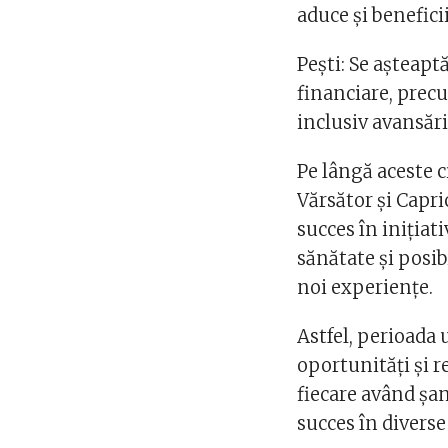
aduce și beneficii
Pești: Se așteapt
financiare, precu
inclusiv avansări î
Pe lângă aceste 
Vărsător și Capri
succes în inițiat
sănătate și posibi
noi experiențe​​.
Astfel, perioada
oportunități și r
fiecare având șan
succes în diverse 