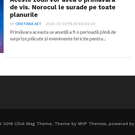
de vis. Norocul le surade pe toate
planurile
BY
CRISTIANA AST
2024-02-22T14:35:59+02:00
Primăvara aceasta se anunță a fi o perioadă plină de
surprize plăcute și evenimente fericite pentru...
© 2016 Click Mag Theme. Theme by MVP Themes, powered by