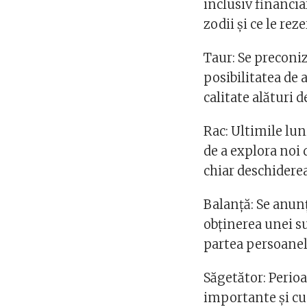
inclusiv financiar
zodii și ce le rez
Taur: Se preconiz
posibilitatea de 
calitate alături d
Rac: Ultimile lun
de a explora noi
chiar deschiderea 
Balanță: Se anunț
obținerea unei s
partea persoanelo
Săgetător: Perio
importante și cu 