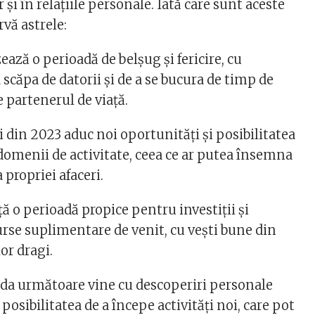
 și în relațiile personale. Iată care sunt aceste
ervă astrele:
ează o perioadă de belșug și fericire, cu
a scăpa de datorii și de a se bucura de timp de
e partenerul de viață​​.
i din 2023 aduc noi oportunități și posibilitatea
 domenii de activitate, ceea ce ar putea însemna
propriei afaceri​​.
ă o perioadă propice pentru investiții și
urse suplimentare de venit, cu vești bune din
r dragi​​.
ada următoare vine cu descoperiri personale
posibilitatea de a începe activități noi, care pot