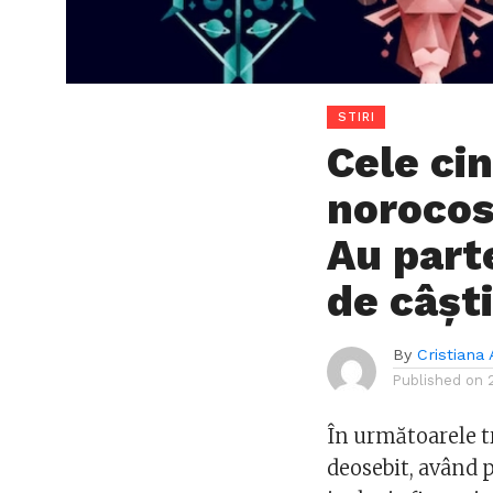
STIRI
Cele cin
norocos
Au part
de câșt
By
Cristiana 
Published on
În următoarele tr
deosebit, având p