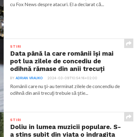
cu Fox News despre atacuri. El a declarat că...
STIRI
Data până la care românii îşi mai
pot lua zilele de concediu de
odihnă rămase din anii trecuţi
BY
ADRIAN VRAUKO
2024-03-09T10:54:16+02:00
Românii care nu şi-au terminat zilele de concendiu de
odihnă din anii trecuţi trebuie să ştie...
STIRI
Doliu in lumea muzicii populare. S-
a stins subit din viata o indragita