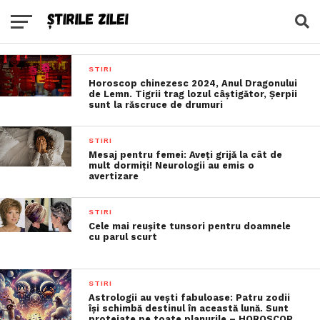
STIRI
Horoscop chinezesc 2024, Anul Dragonului
de Lemn. Tigrii trag lozul câştigător, Şerpii
sunt la răscruce de drumuri
STIRI
Mesaj pentru femei: Aveți grijă la cât de
mult dormiți! Neurologii au emis o
avertizare
STIRI
Cele mai reușite tunsori pentru doamnele
cu parul scurt
STIRI
Astrologii au vești fabuloase: Patru zodii
își schimbă destinul în această lună. Sunt
protejate pe toate planurile – HOROSCOP