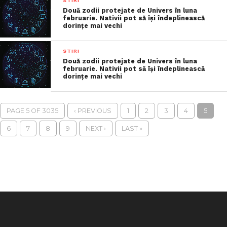
STIRI
Două zodii protejate de Univers în luna
februarie. Nativii pot să își îndeplinească
dorințe mai vechi
STIRI
Două zodii protejate de Univers în luna
februarie. Nativii pot să își îndeplinească
dorințe mai vechi
PAGE 5 OF 3035
‹ PREVIOUS
1
2
3
4
5
6
7
8
9
NEXT ›
LAST »