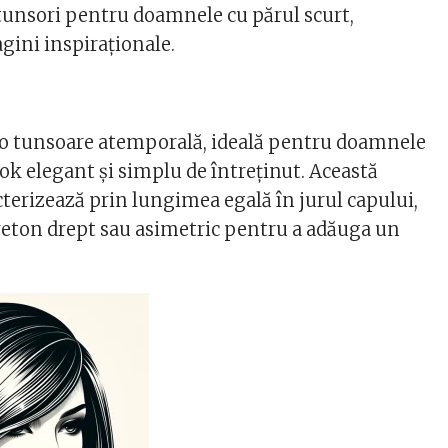
 tunsori pentru doamnele cu părul scurt,
ini inspiraționale.
e o tunsoare atemporală, ideală pentru doamnele
ok elegant și simplu de întreținut. Această
cterizează prin lungimea egală în jurul capului,
reton drept sau asimetric pentru a adăuga un