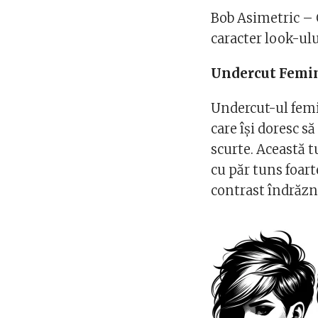
Bob Asimetric – 
caracter look-ulu
Undercut Femi
Undercut-ul fem
care își doresc s
scurte. Această 
cu păr tuns foart
contrast îndrăzn