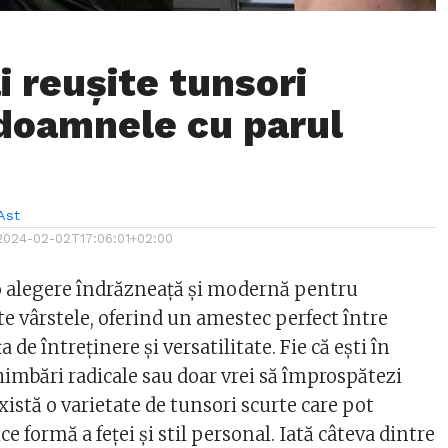
i reușite tunsori
doamnele cu parul
Ast
2024-02-02T17:06:01+02:00
 o alegere îndrăzneață și modernă pentru
e vârstele, oferind un amestec perfect între
 de întreținere și versatilitate. Fie că ești în
himbări radicale sau doar vrei să împrospătezi
există o varietate de tunsori scurte care pot
 formă a feței și stil personal. Iată câteva dintre