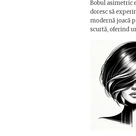
Bobul asimetric 
doresc să experi
modernă joacă pe
scurtă, oferind u