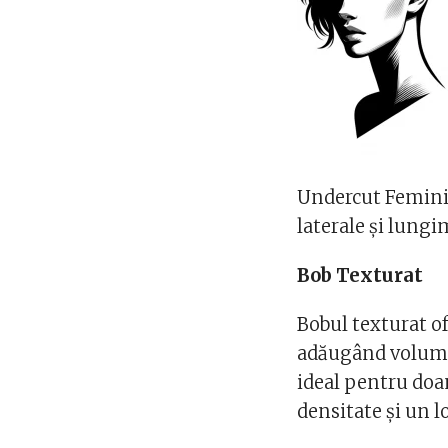
Undercut Feminin
laterale și lungi
Bob Texturat
Bobul texturat of
adăugând volum și
ideal pentru doa
densitate și un l