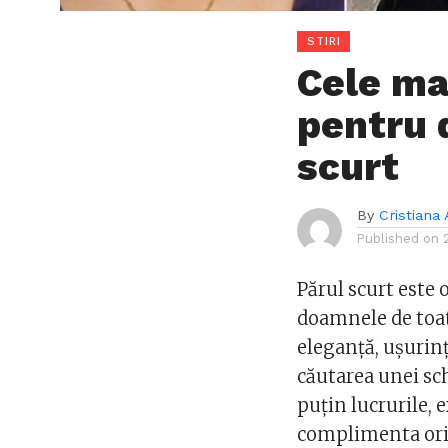
STIRI
Cele ma
pentru 
scurt
By
Cristiana 
Published on
Părul scurt este
doamnele de toat
eleganță, ușurința
căutarea unei sc
puțin lucrurile, 
complimenta orice