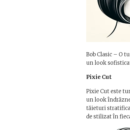
Bob Clasic – O t
un look sofistica
Pixie Cut
Pixie Cut este t
un look îndrăzneț
tăieturi stratific
de stilizat în fie