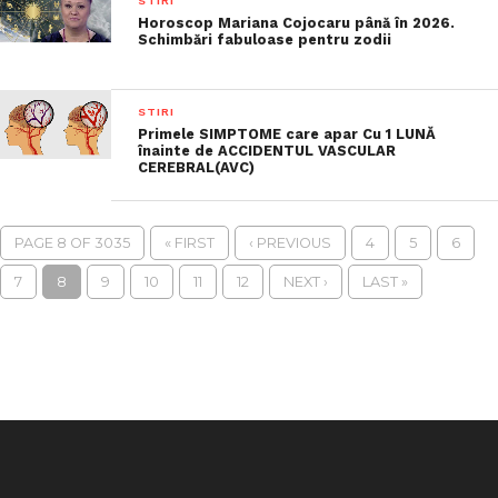
STIRI
Horoscop Mariana Cojocaru până în 2026.
Schimbări fabuloase pentru zodii
STIRI
Primele SIMPTOME care apar Cu 1 LUNĂ
înainte de ACCIDENTUL VASCULAR
CEREBRAL(AVC)
PAGE 8 OF 3035
« FIRST
‹ PREVIOUS
4
5
6
7
8
9
10
11
12
NEXT ›
LAST »