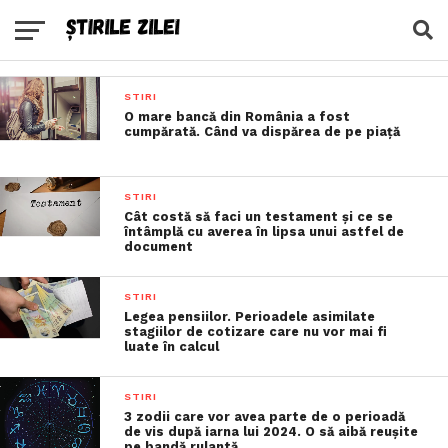
STIRI
O mare bancă din România a fost
cumpărată. Când va dispărea de pe piață
STIRI
Cât costă să faci un testament şi ce se
întâmplă cu averea în lipsa unui astfel de
document
STIRI
Legea pensiilor. Perioadele asimilate
stagiilor de cotizare care nu vor mai fi
luate în calcul
STIRI
3 zodii care vor avea parte de o perioadă
de vis după iarna lui 2024. O să aibă reușite
pe bandă rulantă