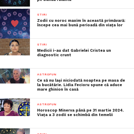
STIRI
Zodii cu noroc maxim în această primăvară:
începe cea mai bună perioadă din viața lor
STIRI
Medicii i-au dat Gabrielei Cristea un
diagnostic crunt
ASTROFUN
Ce să nu lași niciodată noaptea pe masa de
la bucătărie. Lidia Fecioru spune că aduce
mare ghinion în casă
ASTROFUN
Horoscop Minerva până pe 31 martie 2024.
Viața a 3 zodii se schimbă din temelii