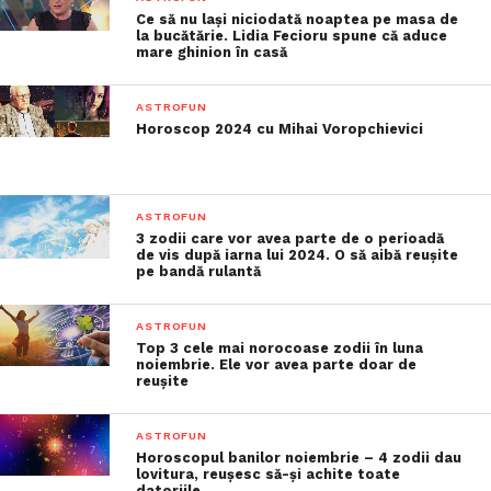
Ce să nu lași niciodată noaptea pe masa de
la bucătărie. Lidia Fecioru spune că aduce
mare ghinion în casă
ASTROFUN
Horoscop 2024 cu Mihai Voropchievici
ASTROFUN
3 zodii care vor avea parte de o perioadă
de vis după iarna lui 2024. O să aibă reușite
pe bandă rulantă
ASTROFUN
Top 3 cele mai norocoase zodii în luna
noiembrie. Ele vor avea parte doar de
reușite
ASTROFUN
Horoscopul banilor noiembrie – 4 zodii dau
lovitura, reușesc să-și achite toate
datoriile