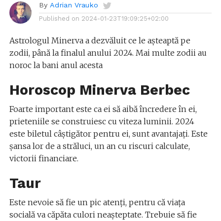
By
Adrian Vrauko
Published on
2024-01-23T19:09:25+02:00
Astrologul Minerva a dezvăluit ce le așteaptă pe
zodii, până la finalul anului 2024. Mai multe zodii au
noroc la bani anul acesta
Horoscop Minerva Berbec
Foarte important este ca ei să aibă încredere în ei,
prieteniile se construiesc cu viteza luminii. 2024
este biletul câștigător pentru ei, sunt avantajați. Este
șansa lor de a străluci, un an cu riscuri calculate,
victorii financiare.
Taur
Este nevoie să fie un pic atenți, pentru că viața
socială va căpăta culori neașteptate. Trebuie să fie