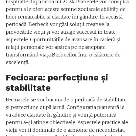
inspirație după iarna lui 2024. Planetele vor conspira
pentru a le oferi aceste semne zodiacale abilități de
lider remarcabile și claritate îm gândire. În această
perioadă, Berbecii vor găsi soluții creative la
provocările vieții și vor atrage succesul în toate
aspectele. Oportunitățile de avansare în carieră și
relații personale vor apărea pe neașteptate,
transformând viața Berbecilor într-o călătorie de
excelență.
Fecioara: perfecțiune și
stabilitate
Fecioarele se vor bucura de o perioadă de stabilitate
și perfecțiune după iarnă. Configurația planetară le
va aduce claritate în gândire și voință puternică
pentru a-și atinge obiectivele. Aspectele practice ale
vieții vor fi dominate de o armonie de necontestat,