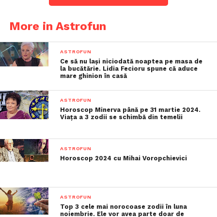
More in Astrofun
ASTROFUN
Ce să nu lași niciodată noaptea pe masa de
la bucătărie. Lidia Fecioru spune că aduce
mare ghinion în casă
ASTROFUN
Horoscop Minerva până pe 31 martie 2024.
Viața a 3 zodii se schimbă din temelii
ASTROFUN
Horoscop 2024 cu Mihai Voropchievici
ASTROFUN
Top 3 cele mai norocoase zodii în luna
noiembrie. Ele vor avea parte doar de