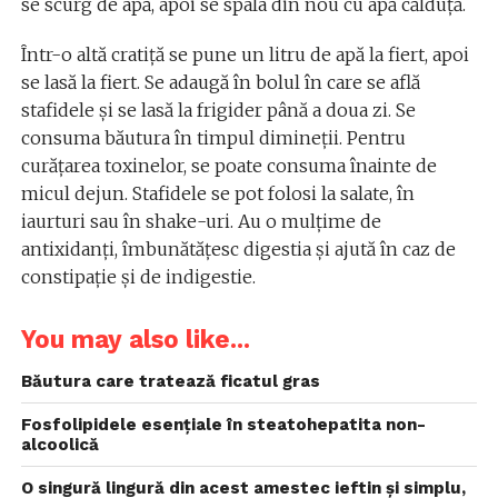
se scurg de apă, apoi se spala din nou cu apă călduță.
Într-o altă cratiță se pune un litru de apă la fiert, apoi
se lasă la fiert. Se adaugă în bolul în care se află
stafidele și se lasă la frigider până a doua zi. Se
consuma băutura în timpul dimineții. Pentru
curățarea toxinelor, se poate consuma înainte de
micul dejun. Stafidele se pot folosi la salate, în
iaurturi sau în shake-uri. Au o mulțime de
antixidanți, îmbunătățesc digestia și ajută în caz de
constipație și de indigestie.
You may also like...
Băutura care tratează ficatul gras
Fosfolipidele esenţiale în steatohepatita non-
alcoolică
O singură lingură din acest amestec ieftin și simplu,