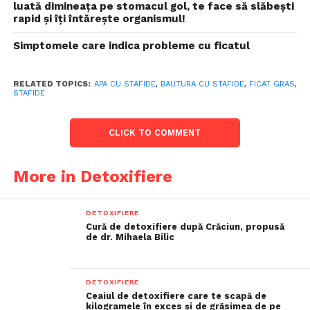
luată dimineața pe stomacul gol, te face să slăbești
rapid și îți întărește organismul!
Simptomele care indica probleme cu ficatul
RELATED TOPICS:
APA CU STAFIDE
,
BAUTURA CU STAFIDE
,
FICAT GRAS
,
STAFIDE
CLICK TO COMMENT
More in Detoxifiere
DETOXIFIERE
Cură de detoxifiere după Crăciun, propusă
de dr. Mihaela Bilic
DETOXIFIERE
Ceaiul de detoxifiere care te scapă de
kilogramele în exces și de grăsimea de pe