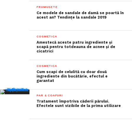
FRUMUSETE
Ce modele de sandale de damă se poartă în
acest an? Tendințe la sandale 2019
COSMETICA
Amestecă aceste patru ingrediente și
scapă pentru totdeauna de acnee și de
cicatrici
COSMETICA
Cum scapi de celulită cu doar două
ingrediente din bucătărie, efectul e
garantat
PAR & COAFURI
Tratament împotriva căderii părului.
Efectele sunt vizibile de la prima utilizare