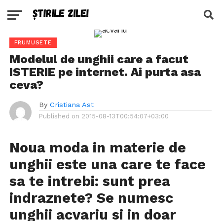
FRUMUSETE
Modelul de unghii care a facut
ISTERIE pe internet. Ai purta asa
ceva?
By
Cristiana Ast
Published on
2015-08-13T00:54:07+03:00
Noua moda in materie de
unghii este una care te face
sa te intrebi: sunt prea
indraznete? Se numesc
unghii acvariu si in doar