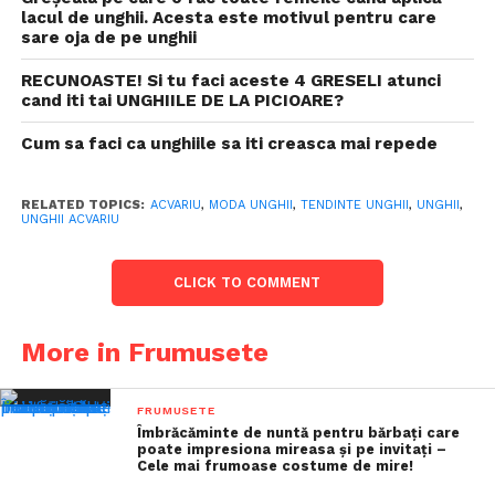
lacul de unghii. Acesta este motivul pentru care
sare oja de pe unghii
RECUNOASTE! Si tu faci aceste 4 GRESELI atunci
cand iti tai UNGHIILE DE LA PICIOARE?
Cum sa faci ca unghiile sa iti creasca mai repede
RELATED TOPICS:
ACVARIU
,
MODA UNGHII
,
TENDINTE UNGHII
,
UNGHII
,
UNGHII ACVARIU
CLICK TO COMMENT
More in Frumusete
FRUMUSETE
Îmbrăcăminte de nuntă pentru bărbați care
poate impresiona mireasa și pe invitați –
Cele mai frumoase costume de mire!