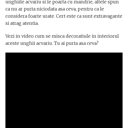
unghiile acvariu si le poarta cu mandrie, altele spun
ca nu ar purta niciodata asa ceva, pentru ca le
considera foarte urate. Cert este ca sunt extravagante
si atrag atentia.
Vezi in video cum se misca decoratiule in interiorul
aceste unghii acvariu. Tu ai purta asa ceva?