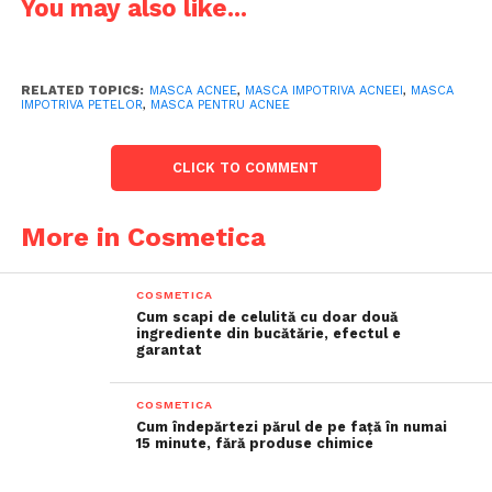
You may also like...
RELATED TOPICS:
MASCA ACNEE
,
MASCA IMPOTRIVA ACNEEI
,
MASCA
IMPOTRIVA PETELOR
,
MASCA PENTRU ACNEE
CLICK TO COMMENT
More in Cosmetica
COSMETICA
Cum scapi de celulită cu doar două
ingrediente din bucătărie, efectul e
garantat
COSMETICA
Cum îndepărtezi părul de pe față în numai
15 minute, fără produse chimice