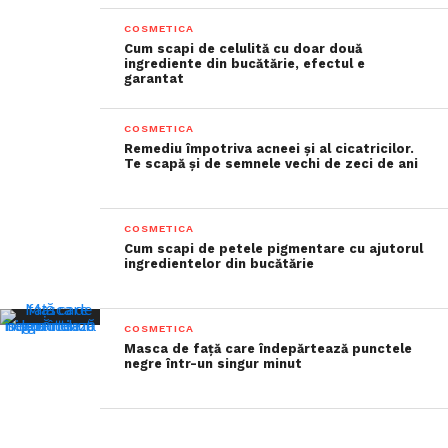
COSMETICA
Cum scapi de celulită cu doar două
ingrediente din bucătărie, efectul e
garantat
COSMETICA
Remediu împotriva acneei și al cicatricilor.
Te scapă și de semnele vechi de zeci de ani
COSMETICA
Cum scapi de petele pigmentare cu ajutorul
ingredientelor din bucătărie
COSMETICA
Masca de față care îndepărtează punctele
negre într-un singur minut