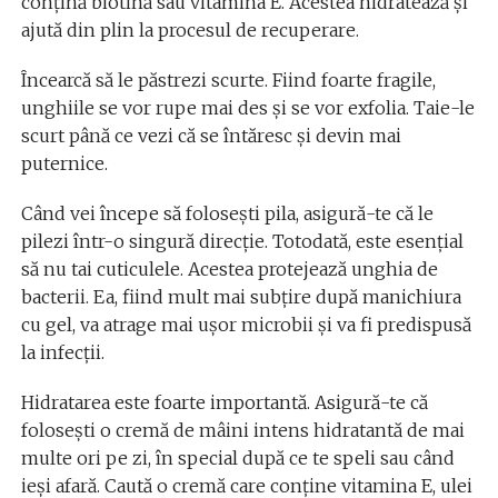
conțină biotină sau vitamina E. Acestea hidratează și
ajută din plin la procesul de recuperare.
Încearcă să le păstrezi scurte. Fiind foarte fragile,
unghiile se vor rupe mai des și se vor exfolia. Taie-le
scurt până ce vezi că se întăresc și devin mai
puternice.
Când vei începe să folosești pila, asigură-te că le
pilezi într-o singură direcție. Totodată, este esențial
să nu tai cuticulele. Acestea protejează unghia de
bacterii. Ea, fiind mult mai subțire după manichiura
cu gel, va atrage mai ușor microbii și va fi predispusă
la infecții.
Hidratarea este foarte importantă. Asigură-te că
folosești o cremă de mâini intens hidratantă de mai
multe ori pe zi, în special după ce te speli sau când
ieși afară. Caută o cremă care conține vitamina E, ulei