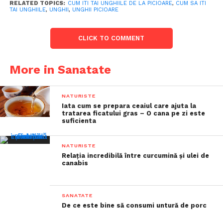
RELATED TOPICS:
CUM ITI TAI UNGHIILE DE LA PICIOARE
,
CUM SA ITI
TAI UNGHIILE
,
UNGHII
,
UNGHII PICIOARE
CLICK TO COMMENT
More in Sanatate
NATURISTE
Iata cum se prepara ceaiul care ajuta la
tratarea ficatului gras – O cana pe zi este
suficienta
NATURISTE
Relația incredibilă între curcumină și ulei de
canabis
SANATATE
De ce este bine să consumi untură de porc