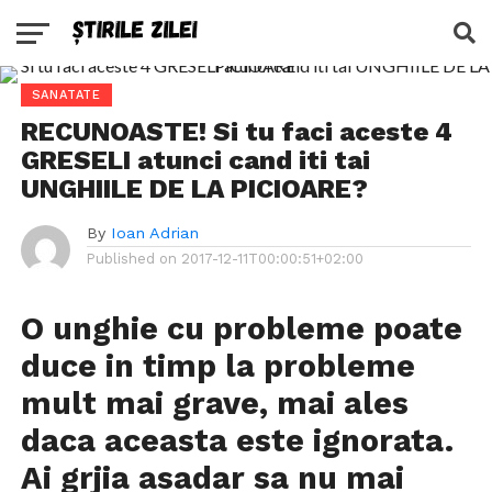
SANATATE
RECUNOASTE! Si tu faci aceste 4
GRESELI atunci cand iti tai
UNGHIILE DE LA PICIOARE?
By
Ioan Adrian
Published on
2017-12-11T00:00:51+02:00
O unghie cu probleme poate
duce in timp la probleme
mult mai grave, mai ales
daca aceasta este ignorata.
Ai grjia asadar sa nu mai