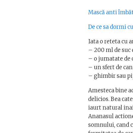
Mască anti îmbă
De ce sa dormi cu
Iata o reteta cu 
– 200 ml de suc
– o jumatate de c
– un sfert de can
– ghimbir sau pi
Amesteca bine ac
delicios. Bea cat
iaurt natural ina
Ananasul actione
somnului, cand c