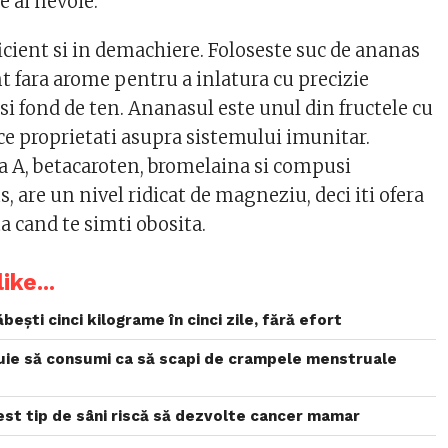
e ai nevoie.
icient si in demachiere. Foloseste suc de ananas
 fara arome pentru a inlatura cu precizie
i fond de ten. Ananasul este unul din fructele cu
ce proprietati asupra sistemului imunitar.
 A, betacaroten, bromelaina si compusi
s, are un nivel ridicat de magneziu, deci iti ofera
a cand te simti obosita.
ike...
bești cinci kilograme în cinci zile, fără efort
ie să consumi ca să scapi de crampele menstruale
est tip de sâni riscă să dezvolte cancer mamar