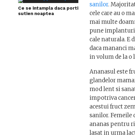
sanilor
. Majorita
Ce se intampla daca porti
cele care au o m
sutien noaptea
mai multe doamne
pune implanturi 
cale naturala. E 
daca mananci mai
in volum de la o l
Ananasul este fr
glandelor mamare
mod lent si sana
impotriva cancer
acestui fruct zemo
sanilor. Femeile 
ananas pentru rid
lasat in urma lact