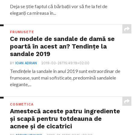
Deja se știe faptul că bărbații vor să fie la fel de
eleganți ca mireasa în...
FRUMUSETE
Ce modele de sandale de damă se
poartă în acest an? Tendințe la
sandale 2019
BY
IOAN ADRIAN
2019-03-26T15:49:19+02:00
Tendințele la sandale în anul 2019 sunt extraordinar de
frumoase, sunt mai sofisticate, predomină sandalele
elegante,...
COSMETICA
Amestecă aceste patru ingrediente
și scapă pentru totdeauna de
acnee și de cicatrici