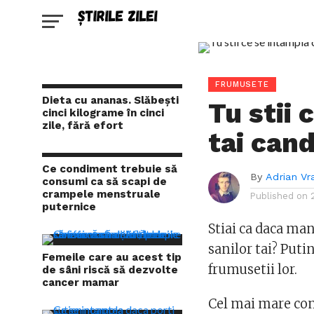
FRUMUSETE
Dieta cu ananas. Slăbești
Tu stii 
cinci kilograme în cinci
zile, fără efort
tai can
Ce condiment trebuie să
By
Adrian Vr
consumi ca să scapi de
crampele menstruale
Published on
puternice
Stiai ca daca ma
sanilor tai? Puti
Femeile care au acest tip
frumusetii lor.
de sâni riscă să dezvolte
cancer mamar
Cel mai mare com