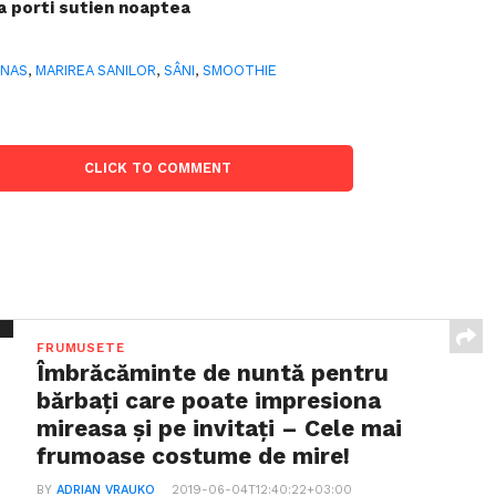
a porti sutien noaptea
ANAS
,
MARIREA SANILOR
,
SÂNI
,
SMOOTHIE
CLICK TO COMMENT
FRUMUSETE
Îmbrăcăminte de nuntă pentru
bărbați care poate impresiona
mireasa și pe invitați – Cele mai
frumoase costume de mire!
BY
ADRIAN VRAUKO
2019-06-04T12:40:22+03:00