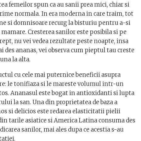
tea femeilor spun ca au sanii prea mici, chiar si
arime normala. In era moderna in care traim, tot
 si domnisoare recurg la bisturiu pentru a-si
mamare. Cresterea sanilor este posibila si pe
drept, nu vei vedea rezultate peste noapte, insa
 des ananas, vei observa cum pieptul tau creste
una la alta.
uctul cu cele mai puternice beneficii asupra
: le tonifiaza si le mareste volumul intr-un
tos. Ananasul este bogat in antioxidanti si lupta
ului la san. Una din proprietatea de baza a
s si delicios este redarea elasticitatii pielii
din tarile asiatice si America Latina consuma des
icarea sanilor, mai ales dupa ce acestia s-au
atiei.