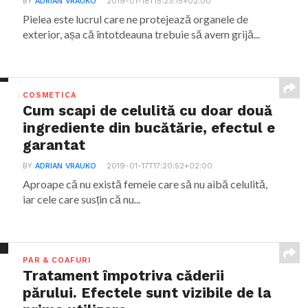
BY
ADRIAN VRAUKO
2019-01-18T15:23:15+02:00
Pielea este lucrul care ne protejează organele de
exterior, așa că întotdeauna trebuie să avem grijă...
COSMETICA
Cum scapi de celulită cu doar două
ingrediente din bucătărie, efectul e
garantat
BY
ADRIAN VRAUKO
2019-01-17T17:20:52+02:00
Aproape că nu există femeie care să nu aibă celulită,
iar cele care susțin că nu...
PAR & COAFURI
Tratament împotriva căderii
părului. Efectele sunt vizibile de la