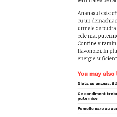
fermitatea de car
Ananasul este ef
cu un demachiant
urmele de pudra s
cele mai puterni
Contine vitamina
flavonoizi. In plu
energie suficient
You may also l
Dieta cu ananas. Slă
Ce condiment trebu
puternice
Femeile care au ac