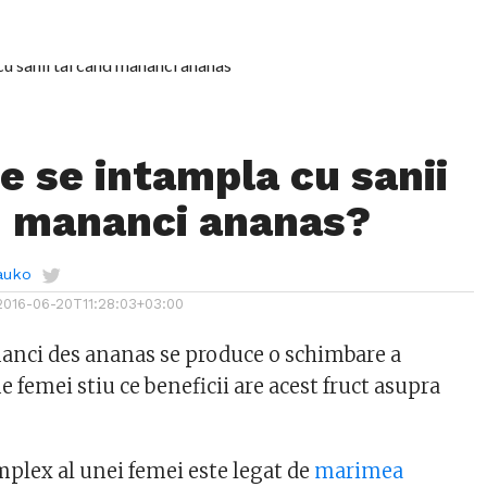
ce se intampla cu sanii
d mananci ananas?
auko
2016-06-20T11:28:03+03:00
nanci des ananas se produce o schimbare a
ne femei stiu ce beneficii are acest fruct asupra
plex al unei femei este legat de
marimea