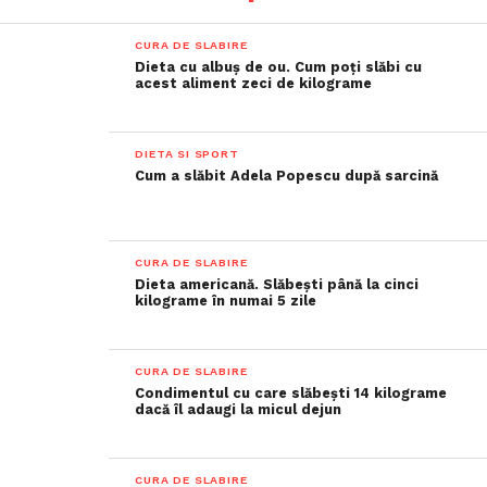
CURA DE SLABIRE
Dieta cu albuș de ou. Cum poți slăbi cu
acest aliment zeci de kilograme
DIETA SI SPORT
Cum a slăbit Adela Popescu după sarcină
CURA DE SLABIRE
Dieta americană. Slăbești până la cinci
kilograme în numai 5 zile
CURA DE SLABIRE
Condimentul cu care slăbești 14 kilograme
dacă îl adaugi la micul dejun
CURA DE SLABIRE