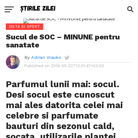
DIETA SI SPORT
Sucul de SOC – MINUNE pentru
sanatate
By
Adrian Vrauko
Published on
2014-05-22T13:01:47+03:00
Parfumul lunii mai: socul.
Desi socul este cunoscut
mai ales datorita celei mai
celebre si parfumate
bauturi din sezonul cald,
socata, utilizarile plantei