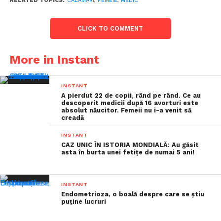
RELATED TOPICS:
CALAMARI
,
FEMEIE
,
MEDIC
CLICK TO COMMENT
More in Instant
INSTANT
A pierdut 22 de copii, rând pe rând. Ce au
descoperit medicii după 16 avorturi este
absolut năucitor. Femeii nu i-a venit să
creadă
INSTANT
CAZ UNIC ÎN ISTORIA MONDIALĂ: Au găsit
asta în burta unei fetițe de numai 5 ani!
INSTANT
Endometrioza, o boală despre care se știu
puține lucruri