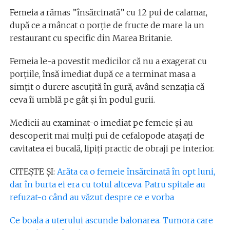
Femeia a rămas ”însărcinată” cu 12 pui de calamar,
după ce a mâncat o porție de fructe de mare la un
restaurant cu specific din Marea Britanie.
Femeia le-a povestit medicilor că nu a exagerat cu
porțiile, însă imediat după ce a terminat masa a
simțit o durere ascuțită în gură, având senzația că
ceva îi umblă pe gât și în podul gurii.
Medicii au examinat-o imediat pe femeie și au
descoperit mai mulți pui de cefalopode atașați de
cavitatea ei bucală, lipiți practic de obraji pe interior.
CITEȘTE ȘI:
Arăta ca o femeie însărcinată în opt luni,
dar în burta ei era cu totul altceva. Patru spitale au
refuzat-o când au văzut despre ce e vorba
Ce boala a uterului ascunde balonarea. Tumora care