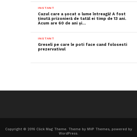
INSTANT
Cazul care a șocat o lume întreagă! A fost
ținută prizonieră de tatăl ei timp de 13 ani.
Acum are 60 de ani și…
INSTANT
Greseli pe care le poti face cand folosesti
prezervativul
Copyright © 2016 Click Mag Theme. Theme by MVP Themes, powered by
WordPress.