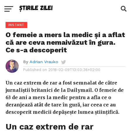
INSTANT
O femeie a mers la medic și a aflat
că are ceva nemaivăzut în gura.
Ce s-a descoperit
By
Adrian Vrauko
Published on
2018-02-09T13:03:36+02:00
Un caz extrem de rar a fost semnalat de către
jurnaliștii britanici de la Dailymail. O femeie de
63 de ani a mers la medic pentru a afla ce o
deranjează atât de tare în gură, iar ceea ce au
descoperit medicii depășește lumea științifică.
Un caz extrem de rar