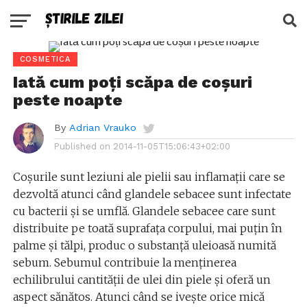
COSMETICA
Iată cum poți scăpa de coșuri
peste noapte
By
Adrian Vrauko
Published on
2014-11-05T15:06:43+02:00
Coșurile sunt leziuni ale pielii sau inflamații care se
dezvoltă atunci când glandele sebacee sunt infectate
cu bacterii și se umflă. Glandele sebacee care sunt
distribuite pe toată suprafața corpului, mai puțin în
palme și tălpi, produc o substanță uleioasă numită
sebum. Sebumul contribuie la menținerea
echilibrului cantității de ulei din piele și oferă un
aspect sănătos. Atunci când se ivește orice mică