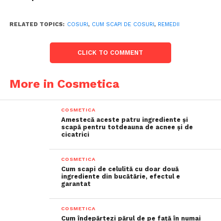
RELATED TOPICS:
COSURI
,
CUM SCAPI DE COSURI
,
REMEDII
CLICK TO COMMENT
More in Cosmetica
COSMETICA
Amestecă aceste patru ingrediente și
scapă pentru totdeauna de acnee și de
cicatrici
COSMETICA
Cum scapi de celulită cu doar două
ingrediente din bucătărie, efectul e
garantat
COSMETICA
Cum îndepărtezi părul de pe față în numai