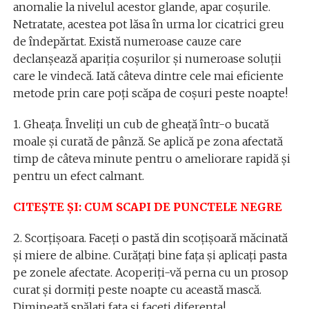
anomalie la nivelul acestor glande, apar coșurile.
Netratate, acestea pot lăsa în urma lor cicatrici greu
de îndepărtat. Există numeroase cauze care
declanșează apariția coșurilor și numeroase soluții
care le vindecă. Iată câteva dintre cele mai eficiente
metode prin care poți scăpa de coșuri peste noapte!
1. Gheața. Înveliți un cub de gheață într-o bucată
moale și curată de pânză. Se aplică pe zona afectată
timp de câteva minute pentru o ameliorare rapidă și
pentru un efect calmant.
CITEȘTE ȘI: CUM SCAPI DE PUNCTELE NEGRE
2. Scorțișoara. Faceți o pastă din scoțișoară măcinată
și miere de albine. Curățați bine fața și aplicați pasta
pe zonele afectate. Acoperiți-vă perna cu un prosop
curat și dormiți peste noapte cu această mască.
Dimineață spălați fața și faceți diferența!