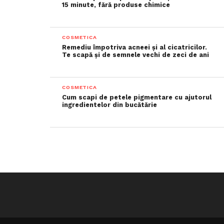
15 minute, fără produse chimice
COSMETICA
Remediu împotriva acneei și al cicatricilor.
Te scapă și de semnele vechi de zeci de ani
COSMETICA
Cum scapi de petele pigmentare cu ajutorul
ingredientelor din bucătărie