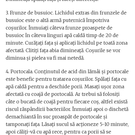
3. Frunze de busuioc. Lichidul extras din frunzele de
busuioc este o altă armă puternică împotriva
coșurilor. Înmuiați câteva frunze proaspete de
busuioc în câteva linguri apă caldă timp de 20 de
minute. Curățați fața și aplicați lichidul pe toată zona
afectată. Clitiți fața abia dimineață. Coșurile se vor
diminua și pielea va fi mai netedă.
4. Portocala. Conținutul de acid din lămâi și portocale
este benefic pentru tratarea coșurilor. Spălați fața cu
apă caldă pentru a deschide porii. Masați ușor zona
afectată cu coajă de portocală. Ar trebui să folosiți
câte o bucată de coajă pentru fiecare coș, altfel există
riscul răspândirii bacteriilor. Înmuiați apoi o dischetă
demachiantă în suc proaspăt de portocale și
tamponați fața. Lăsați sucul să acționeze 5-10 minute,
apoi căliți-vă cu apă rece, pentru ca porii să se