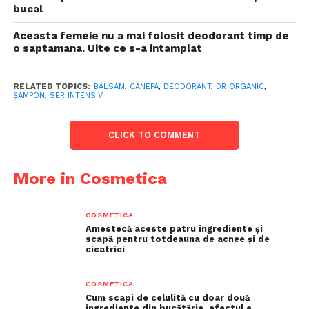
bucal
Aceasta femeie nu a mai folosit deodorant timp de
o saptamana. Uite ce s-a intamplat
RELATED TOPICS:
BALSAM
,
CANEPA
,
DEODORANT
,
DR ORGANIC
,
ȘAMPON
,
SER INTENSIV
CLICK TO COMMENT
More in Cosmetica
COSMETICA
Amestecă aceste patru ingrediente și
scapă pentru totdeauna de acnee și de
cicatrici
COSMETICA
Cum scapi de celulită cu doar două
ingrediente din bucătărie, efectul e