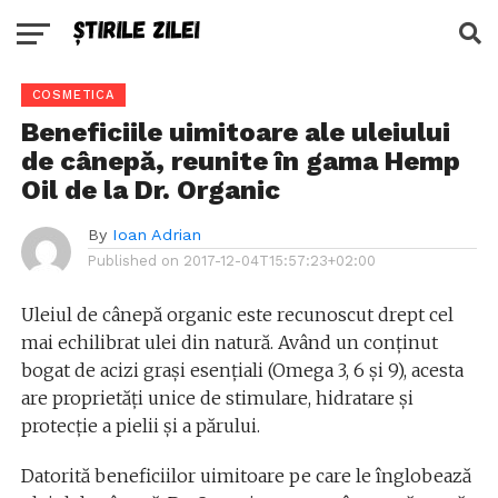
COSMETICA
Beneficiile uimitoare ale uleiului
de cânepă, reunite în gama Hemp
Oil de la Dr. Organic
By
Ioan Adrian
Published on
2017-12-04T15:57:23+02:00
Uleiul de cânepă organic este recunoscut drept cel
mai echilibrat ulei din natură. Având un conținut
bogat de acizi grași esențiali (Omega 3, 6 și 9), acesta
are proprietăți unice de stimulare, hidratare și
protecție a pielii și a părului.
Datorită beneficiilor uimitoare pe care le înglobează