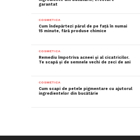
garantat
COSMETICA
Cum îndepărtezi părul de pe față în numai
15 minute, fără produse chimice
COSMETICA
Remediu împotriva acneei și al cicatricilor.
Te scapă și de semnele vechi de zeci de ani
COSMETICA
Cum scapi de petele pigmentare cu ajutorul
ingredientelor din bucătărie