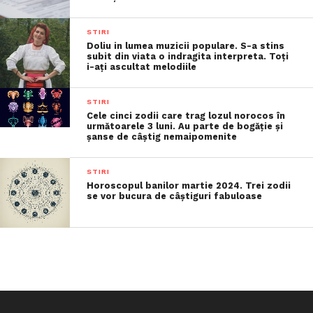
STIRI
Doliu in lumea muzicii populare. S-a stins
subit din viata o indragita interpreta. Toți
i-ați ascultat melodiile
STIRI
Cele cinci zodii care trag lozul norocos în
următoarele 3 luni. Au parte de bogăție și
șanse de câștig nemaipomenite
STIRI
Horoscopul banilor martie 2024. Trei zodii
se vor bucura de câștiguri fabuloase