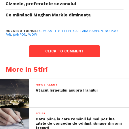
Cizmele, preferatele sezonului
Ce mănâncă Meghan Markle dimineața
RELATED TOPICS:
CUM SA TE SPELI PE CAP FARA SAMPON
,
NO POO
,
PAR
,
ȘAMPON
,
WOW
CLICK TO COMMENT
More in Stiri
NEWS ALERT
Atacul Israelului asupra Iranului
STIRI
Data până la care românii îşi mai pot lua
zilele de concediu de odihnă rămase din anii
trecuţi