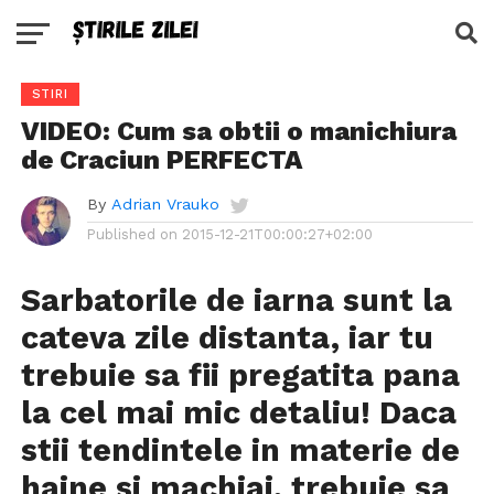
STIRI
VIDEO: Cum sa obtii o manichiura
de Craciun PERFECTA
By
Adrian Vrauko
Published on
2015-12-21T00:00:27+02:00
Sarbatorile de iarna sunt la
cateva zile distanta, iar tu
trebuie sa fii pregatita pana
la cel mai mic detaliu! Daca
stii tendintele in materie de
haine si machiaj, trebuie sa