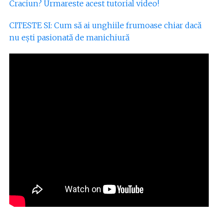
Craciun? Urmareste acest tutorial video!
CITESTE SI: Cum să ai unghiile frumoase chiar dacă
nu ești pasionată de manichiură