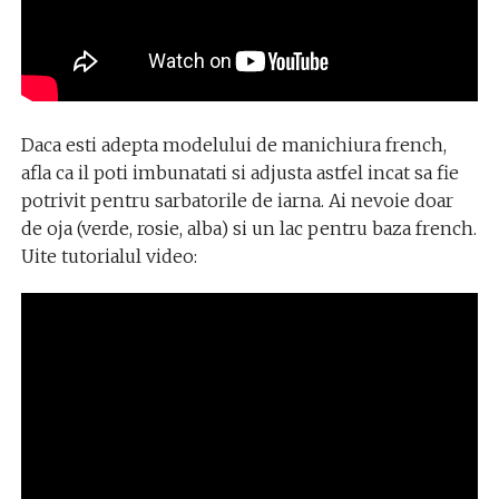
Daca esti adepta modelului de manichiura french,
afla ca il poti imbunatati si adjusta astfel incat sa fie
potrivit pentru sarbatorile de iarna. Ai nevoie doar
de oja (verde, rosie, alba) si un lac pentru baza french.
Uite tutorialul video: