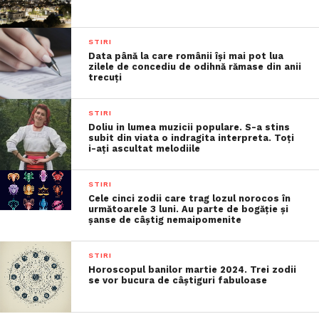
STIRI
Data până la care românii îşi mai pot lua
zilele de concediu de odihnă rămase din anii
trecuţi
STIRI
Doliu in lumea muzicii populare. S-a stins
subit din viata o indragita interpreta. Toți
i-ați ascultat melodiile
STIRI
Cele cinci zodii care trag lozul norocos în
următoarele 3 luni. Au parte de bogăție și
șanse de câștig nemaipomenite
STIRI
Horoscopul banilor martie 2024. Trei zodii
se vor bucura de câștiguri fabuloase