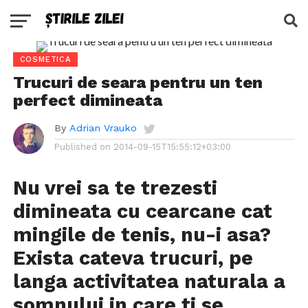
COSMETICA
Trucuri de seara pentru un ten
perfect dimineata
By
Adrian Vrauko
Published on
2014-09-15T15:55:12+03:00
Nu vrei sa te trezesti
dimineata cu cearcane cat
mingile de tenis, nu-i asa?
Exista cateva trucuri, pe
langa activitatea naturala a
somnului in care ti se