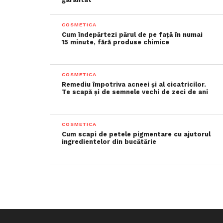
COSMETICA
Cum îndepărtezi părul de pe față în numai
15 minute, fără produse chimice
COSMETICA
Remediu împotriva acneei și al cicatricilor.
Te scapă și de semnele vechi de zeci de ani
COSMETICA
Cum scapi de petele pigmentare cu ajutorul
ingredientelor din bucătărie