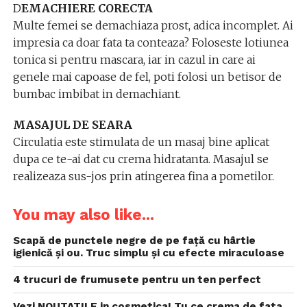
D
EMACHIERE CORECTA
Multe femei se demachiaza prost, adica incomplet. Ai
impresia ca doar fata ta conteaza? Foloseste lotiunea
tonica si pentru mascara, iar in cazul in care ai
genele mai capoase de fel, poti folosi un betisor de
bumbac imbibat in demachiant.
MASAJUL DE SEARA
Circulatia este stimulata de un masaj bine aplicat
dupa ce te-ai dat cu crema hidratanta. Masajul se
realizeaza sus-jos prin atingerea fina a pometilor.
You may also like...
Scapă de punctele negre de pe față cu hârtie
igienică și ou. Truc simplu și cu efecte miraculoase
4 trucuri de frumusete pentru un ten perfect
Vezi NOUTATILE in cosmetica! Tu ce crema de fata