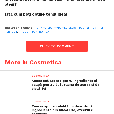
alegi?
Iată cum poți obține tenul ideal
RELATED TOPICS:
DEMACHIERE CORECTA
,
MASAJ PENTRU TEN
,
TEN
PERFECT
,
TRUCURI PENTRU TEN
CLICK TO COMMENT
More in Cosmetica
COSMETICA
Amestecă aceste patru ingrediente și
scapă pentru totdeauna de acnee și de
cicatrici
COSMETICA
Cum scapi de celulită cu doar două
ingrediente din bucătărie, efectul e
garantat