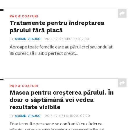
PAR & COAFURI
Tratamente pentru îndreptarea
părului fără placă
BY
ADRIAN VRAUKO
2018-12-27T14:01:37+02:00
Aproape toate femeile care au părul creț sau ondulat
își doresc să îl aibp perfect drept,...
PAR & COAFURI
Masca pentru creșterea părului. În
doar o săptămână vei vedea
rezultate vizibile
BY
ADRIAN VRAUKO
2018-12-08T13:16:20+02:00
Foarte multe persoane se confruntă cu căderea
părului ori cu un ritm încetinit al creșterii părului....