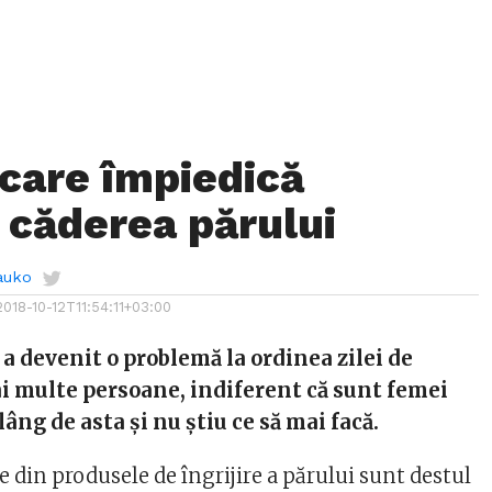
 care împiedică
t căderea părului
auko
2018-10-12T11:54:11+03:00
 a devenit o problemă la ordinea zilei de
i multe persoane, indiferent că sunt femei
plâng de asta și nu știu ce să mai facă.
e din produsele de îngrijire a părului sunt destul