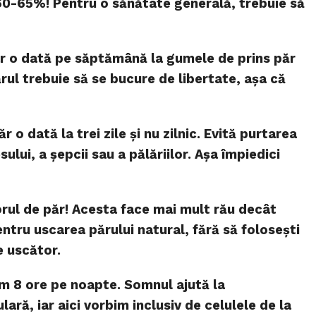
60-65%! Pentru o sănătate generală, trebuie să
r o dată pe săptămână la gumele de prins păr
ărul trebuie să se bucure de libertate, așa că
r o dată la trei zile și nu zilnic. Evită purtarea
lui, a șepcii sau a pălăriilor. Așa împiedici
rul de păr! Acesta face mai mult rău decât
ntru uscarea părului natural, fără să folosești
e uscător.
m 8 ore pe noapte. Somnul ajută la
ară, iar aici vorbim inclusiv de celulele de la