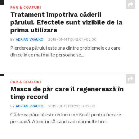
PAR & COAFURI
Tratament împotriva căderii
părului. Efectele sunt vizibile de la
prima utilizare
BY
ADRIAN VRAUKO
2019-01-14T15:42:04+02:00
Pierderea părului este una dintre problemele cu care
din ce în ce mai multe persoane se...
PAR & COAFURI
Masca de păr care îl regenerează în
timp record
BY
ADRIAN VRAUKO
2019-01-13T18:22:15+02:00
Căderea părului este un lucru obișnuit pentru fiecare
persoană. Atunci însă când cad mai multe fire...