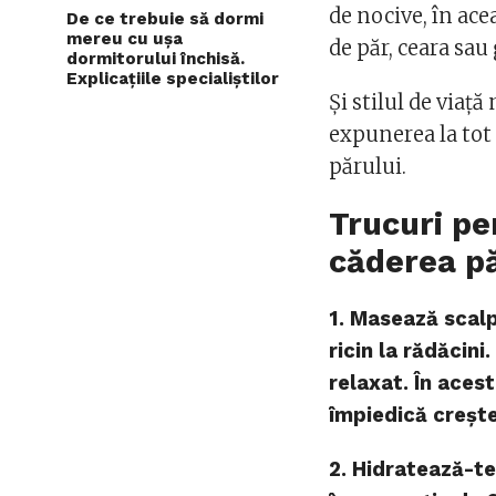
de nocive, în ace
De ce trebuie să dormi
mereu cu ușa
de păr, ceara sau 
dormitorului închisă.
Explicațiile specialiștilor
Și stilul de viaț
expunerea la tot
părului.
Trucuri pe
căderea pă
1. Masează scalp
ricin la rădăcini
relaxat. În aces
împiedică crește
2. Hidratează-te