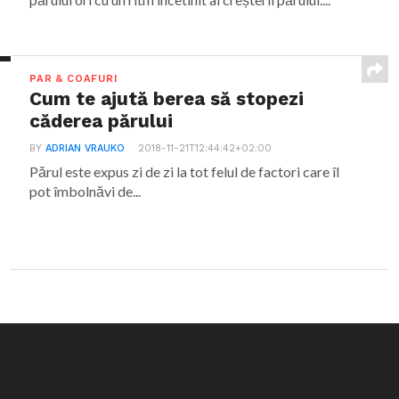
PAR & COAFURI
Cum te ajută berea să stopezi
căderea părului
BY
ADRIAN VRAUKO
2018-11-21T12:44:42+02:00
Părul este expus zi de zi la tot felul de factori care îl
pot îmbolnăvi de...