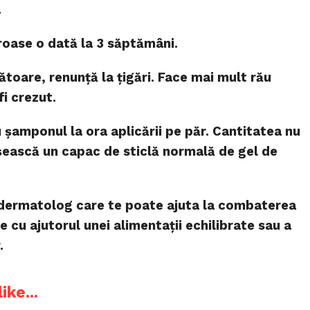
.
e roase o dată la 3 săptămâni.
ătoare, renunță la țigări. Face mai mult rău
fi crezut.
 șamponul la ora aplicării pe păr. Cantitatea nu
șească un capac de sticlă normală de gel de
 dermatolog care te poate ajuta la combaterea
 cu ajutorul unei alimentații echilibrate sau a
.
ike...