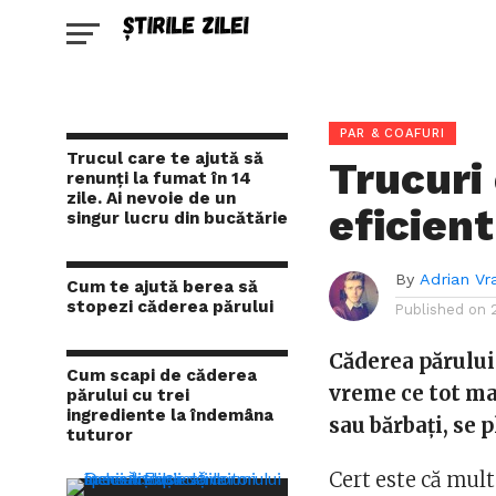
PAR & COAFURI
Trucul care te ajută să
Trucuri
renunți la fumat în 14
zile. Ai nevoie de un
eficien
singur lucru din bucătărie
By
Adrian Vr
Cum te ajută berea să
stopezi căderea părului
Published on
Căderea părului
Cum scapi de căderea
vreme ce tot ma
părului cu trei
ingrediente la îndemâna
sau bărbați, se 
tuturor
Cert este că mult