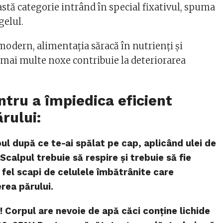
astă categorie intrând în special fixativul, spuma
gelul.
ă modern, alimentația săracă în nutrienți și
 mai multe noxe contribuie la deteriorarea
ntru a împiedica eficient
rului:
ul după ce te-ai spălat pe cap, aplicând ulei de
. Scalpul trebuie să respire și trebuie să fie
t fel scapi de celulele îmbătrânite care
rea părului.
! Corpul are nevoie de apă căci conține lichide