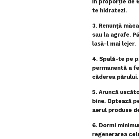
în proporție de 
te hidratezi.
3. Renunță măca
sau la agrafe. P
lasă-l mai lejer.
4. Spală-te pe pă
permanentă a fesu
căderea părului.
5. Aruncă uscăto
bine. Optează pe
aerul produse d
6. Dormi minimu
regenerarea celul