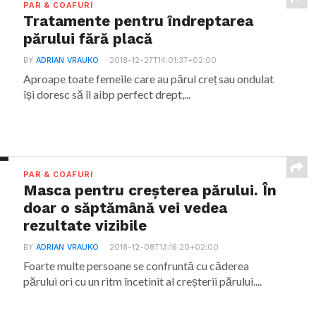
PAR & COAFURI
Tratamente pentru îndreptarea
părului fără placă
BY
ADRIAN VRAUKO
2018-12-27T14:01:37+02:00
Aproape toate femeile care au părul creț sau ondulat
își doresc să îl aibp perfect drept,...
PAR & COAFURI
Masca pentru creșterea părului. În
doar o săptămână vei vedea
rezultate vizibile
BY
ADRIAN VRAUKO
2018-12-08T13:16:20+02:00
Foarte multe persoane se confruntă cu căderea
părului ori cu un ritm încetinit al creșterii părului....