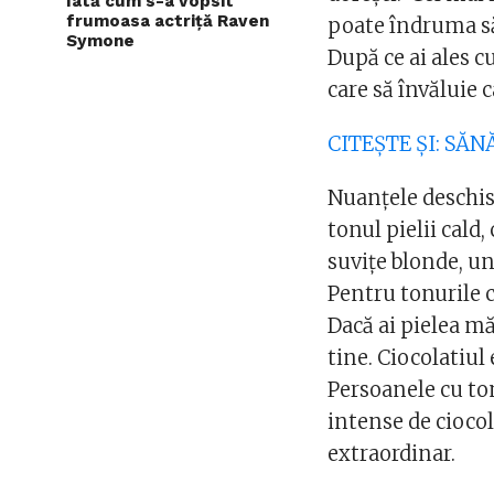
Iată cum s-a vopsit
frumoasa actriță Raven
poate îndruma să 
Symone
După ce ai ales c
care să învăluie c
CITEȘTE ȘI: SĂ
Nuanțele deschis
tonul pielii cald,
suvițe blonde, un
Pentru tonurile c
Dacă ai pielea mă
tine. Ciocolatiul
Persoanele cu to
intense de ciocol
extraordinar.