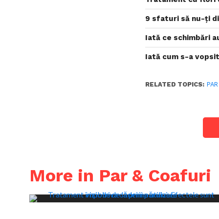
9 sfaturi să nu-ți d
Iată ce schimbări a
Iată cum s-a vopsi
RELATED TOPICS:
PAR
More in Par & Coafuri