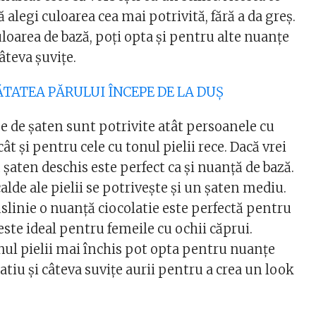
alegi culoarea cea mai potrivită, fără a da greș.
uloarea de bază, poți opta și pentru alte nuanțe
âteva șuvițe.
NĂTATEA PĂRULUI ÎNCEPE DE LA DUȘ
e de șaten sunt potrivite atât persoanele cu
 cât și pentru cele cu tonul pielii rece. Dacă vrei
 șaten deschis este perfect ca și nuanță de bază.
alde ale pielii se potrivește și un șaten mediu.
slinie o nuanță ciocolatie este perfectă pentru
 este ideal pentru femeile cu ochii căprui.
nul pielii mai închis pot opta pentru nuanțe
atiu și câteva suvițe aurii pentru a crea un look