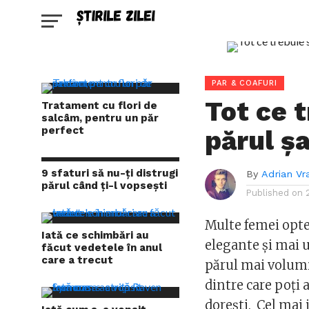
PAR & COAFURI
Tot ce t
Tratament cu flori de
salcâm, pentru un păr
perfect
părul ș
9 sfaturi să nu-ți distrugi
By
Adrian Vr
părul când ți-l vopsești
Published on
Multe femei opt
Iată ce schimbări au
elegante și mai u
făcut vedetele în anul
care a trecut
părul mai volumi
dintre care poți a
dorești. Cel mai i