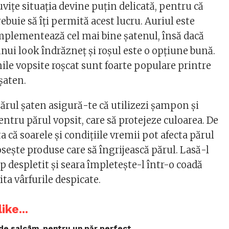
suvițe situația devine puțin delicată, pentru că
ebuie să îți permită acest lucru. Auriul este
mplementează cel mai bine șatenul, însă dacă
unui look îndrăzneț și roșul este o opțiune bună.
ile vopsite roșcat sunt foarte populare printre
șaten.
părul șaten asigură-te că utilizezi șampon și
ntru părul vopsit, care să protejeze culoarea. De
 că soarele și condițiile vremii pot afecta părul
losește produse care să îngrijească părul. Lasă-l
 despletit și seara împletește-l într-o coadă
ita vârfurile despicate.
ike...
 de salcâm, pentru un păr perfect