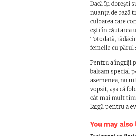
Dacă îți dorești 
nuanța de bază tr
culoarea care co
ești în căutarea 
Totodată, rădăcin
femeile cu părul 
Pentru a îngriji 
balsam special pe
asemenea, nu uita
vopsit, așa că fo
cât mai mult timp
largă pentru a ev
You may also l
Tratament cu flori