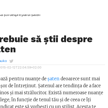
rebuie să știi despre
aten
auko
2015-02-12T22:04:59+02:00
ează pentru nuanțe de
șaten
deoarece sunt mai
șor de întreținut. Șatenul are tendința de a face
nos și mai strălucitor. Există numeroase nuanțe
lege, în funcție de tenul tău și de ceea ce îți
ndicat este să vorbești cu un stilist. Acesta te