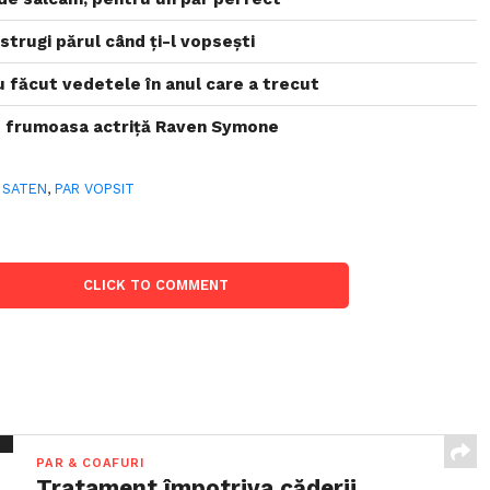
istrugi părul când ți-l vopsești
u făcut vedetele în anul care a trecut
t frumoasa actriță Raven Symone
 SATEN
,
PAR VOPSIT
CLICK TO COMMENT
PAR & COAFURI
Tratament împotriva căderii