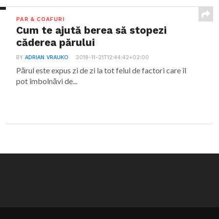
PAR & COAFURI
Cum te ajută berea să stopezi
căderea părului
BY
ADRIAN VRAUKO
2018-11-21T12:44:42+02:00
Părul este expus zi de zi la tot felul de factori care îl
pot îmbolnăvi de...