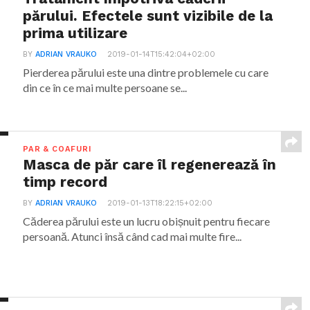
părului. Efectele sunt vizibile de la
prima utilizare
BY
ADRIAN VRAUKO
2019-01-14T15:42:04+02:00
Pierderea părului este una dintre problemele cu care
din ce în ce mai multe persoane se...
PAR & COAFURI
Masca de păr care îl regenerează în
timp record
BY
ADRIAN VRAUKO
2019-01-13T18:22:15+02:00
Căderea părului este un lucru obișnuit pentru fiecare
persoană. Atunci însă când cad mai multe fire...