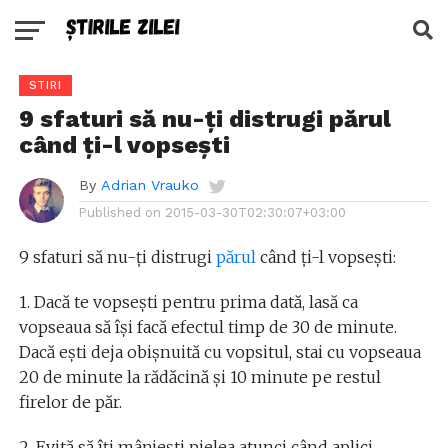
STIRI
9 sfaturi să nu-ți distrugi părul
când ți-l vopsești
By
Adrian Vrauko
Published on
2015-03-30T02:30:07+03:00
9 sfaturi să nu-ți distrugi
părul
când ți-l vopsești:
1. Dacă te vopsești pentru prima dată, lasă ca
vopseaua să își facă efectul timp de 30 de minute.
Dacă ești deja obișnuită cu vopsitul, stai cu vopseaua
20 de minute la rădăcină și 10 minute pe restul
firelor de păr.
2. Evită să îți mânjești pielea atunci când aplici