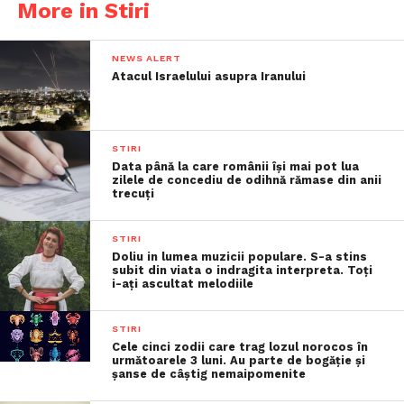
More in Stiri
NEWS ALERT
Atacul Israelului asupra Iranului
STIRI
Data până la care românii îşi mai pot lua
zilele de concediu de odihnă rămase din anii
trecuţi
STIRI
Doliu in lumea muzicii populare. S-a stins
subit din viata o indragita interpreta. Toți
i-ați ascultat melodiile
STIRI
Cele cinci zodii care trag lozul norocos în
următoarele 3 luni. Au parte de bogăție și
șanse de câștig nemaipomenite