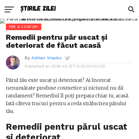
PAR & COAFURI
Remedii pentru păr uscat și
deteriorat de făcut acasă
By
Adrian Vrauko
Published on
2018-03-12T12:00:57+02:00
Părul tău este uscat și deteriorat? Ai încercat
nenumărate produse cosmetice și niciunul nu dă
randament? Remediul îl poți prepara chiar tu, acasă.
Iată câteva trucuri pentru a reda strălucirea părului
tău.
Remedii pentru părul uscat
și deteriorat