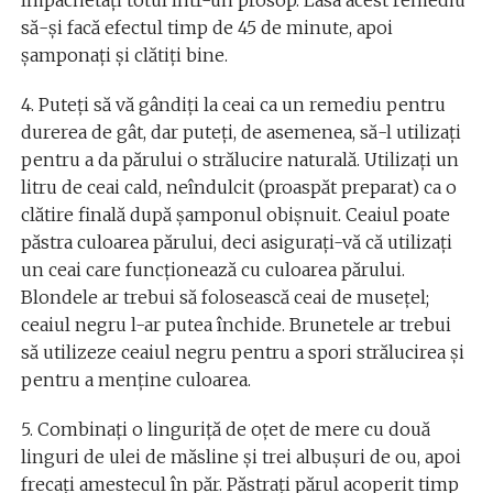
împachetați totul într-un prosop. Lasa acest remediu
să-și facă efectul timp de 45 de minute, apoi
șamponați și clătiți bine.
4. Puteți să vă gândiți la ceai ca un remediu pentru
durerea de gât, dar puteți, de asemenea, să-l utilizați
pentru a da părului o strălucire naturală. Utilizați un
litru de ceai cald, neîndulcit (proaspăt preparat) ca o
clătire finală după șamponul obișnuit. Ceaiul poate
păstra culoarea părului, deci asigurați-vă că utilizați
un ceai care funcționează cu culoarea părului.
Blondele ar trebui să folosească ceai de musețel;
ceaiul negru l-ar putea închide. Brunetele ar trebui
să utilizeze ceaiul negru pentru a spori strălucirea și
pentru a menține culoarea.
5. Combinați o linguriță de oțet de mere cu două
linguri de ulei de măsline și trei albușuri de ou, apoi
frecați amestecul în păr. Păstrați părul acoperit timp