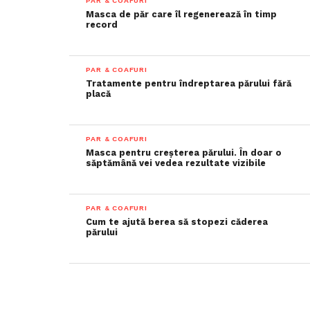
PAR & COAFURI
Masca de păr care îl regenerează în timp
record
PAR & COAFURI
Tratamente pentru îndreptarea părului fără
placă
PAR & COAFURI
Masca pentru creșterea părului. În doar o
săptămână vei vedea rezultate vizibile
PAR & COAFURI
Cum te ajută berea să stopezi căderea
părului