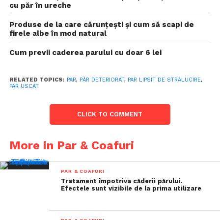
cu păr în ureche
Produse de la care cărunțești și cum să scapi de
firele albe în mod natural
Cum previi caderea parului cu doar 6 lei
RELATED TOPICS:
PAR
,
PĂR DETERIORAT
,
PAR LIPSIT DE STRALUCIRE
,
PAR USCAT
CLICK TO COMMENT
More in Par & Coafuri
PAR & COAFURI
Tratament împotriva căderii părului.
Efectele sunt vizibile de la prima utilizare