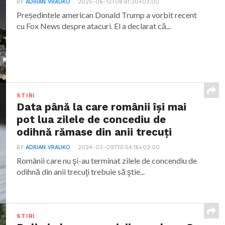
BY
ADRIAN VRAUKO
2025-06-13T08:41:30+03:00
Președintele american Donald Trump a vorbit recent
cu Fox News despre atacuri. El a declarat că...
STIRI
Data până la care românii îşi mai
pot lua zilele de concediu de
odihnă rămase din anii trecuţi
BY
ADRIAN VRAUKO
2024-03-09T10:54:16+02:00
Românii care nu şi-au terminat zilele de concendiu de
odihnă din anii trecuţi trebuie să ştie...
STIRI