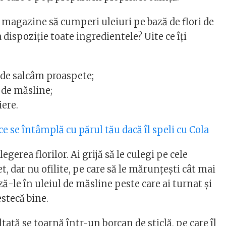
 magazine să cumperi uleiuri pe bază de flori de
a dispoziţie toate ingredientele? Uite ce îţi
i de salcâm proaspete;
 de măsline;
iere.
ce se întâmplă cu părul tău dacă îl speli cu Cola
egerea florilor. Ai grijă să le culegi pe cele
, dar nu ofilite, pe care să le mărunţeşti cât mai
ă-le în uleiul de măsline peste care ai turnat şi
stecă bine.
ată se toarnă într-un borcan de sticlă, pe care îl