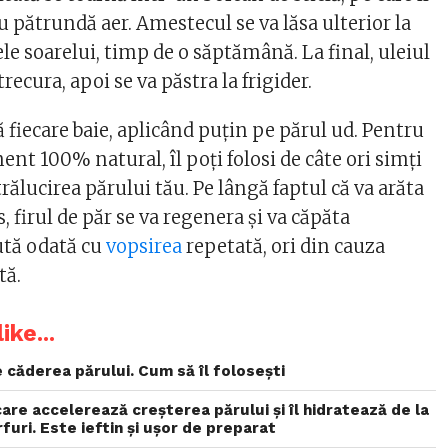
nu pătrundă aer. Amestecul se va lăsa ulterior la
le soarelui, timp de o săptămână. La final, uleiul
recura, apoi se va păstra la frigider.
pă fiecare baie, aplicând puţin pe părul ud. Pentru
ent 100% natural, îl poţi folosi de câte ori simţi
trălucirea părului tău. Pe lângă faptul că va arăta
 firul de păr se va regenera şi va căpăta
rută odată cu
vopsirea
repetată, ori din cauza
tă.
ike...
 căderea părului. Cum să îl folosești
re accelerează creșterea părului și îl hidratează de la
furi. Este ieftin și ușor de preparat