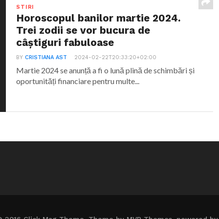
STIRI
Horoscopul banilor martie 2024.
Trei zodii se vor bucura de
câștiguri fabuloase
BY
CRISTIANA AST
2024-02-22T20:33:20+02:00
Martie 2024 se anunță a fi o lună plină de schimbări și
oportunități financiare pentru multe...