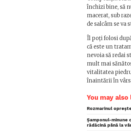
închizi bine, să 
macerat, sub raze
de salcâm se va st
Îl poţi folosi du
că este un tratam
nevoia să redai s
mult mai sănătos,
vitalitatea pied
înaintării în vârs
You may also l
Rozmarinul oprește
Șamponul-minune ca
rădăcină până la vâr