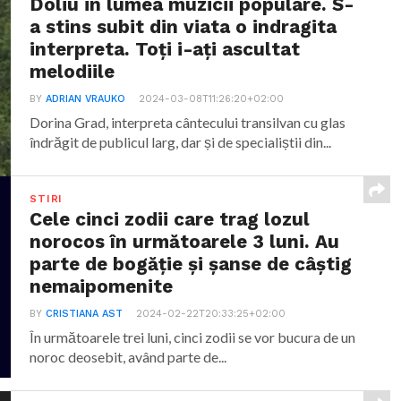
Doliu in lumea muzicii populare. S-
a stins subit din viata o indragita
interpreta. Toți i-ați ascultat
melodiile
BY
ADRIAN VRAUKO
2024-03-08T11:26:20+02:00
Dorina Grad, interpreta cântecului transilvan cu glas
îndrăgit de publicul larg, dar și de specialiștii din...
STIRI
Cele cinci zodii care trag lozul
norocos în următoarele 3 luni. Au
parte de bogăție și șanse de câștig
nemaipomenite
BY
CRISTIANA AST
2024-02-22T20:33:25+02:00
În următoarele trei luni, cinci zodii se vor bucura de un
noroc deosebit, având parte de...