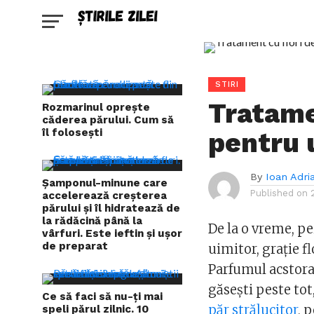
STIRI
Tratame
Rozmarinul oprește
căderea părului. Cum să
îl folosești
pentru 
By
Ioan Adri
Șamponul-minune care
Published on
accelerează creșterea
părului și îl hidratează de
la rădăcină până la
De la o vreme, pe
vârfuri. Este ieftin și ușor
de preparat
uimitor, graţie f
Parfumul acstora 
găseşti peste to
Ce să faci să nu-ți mai
păr strălucitor
, 
speli părul zilnic. 10