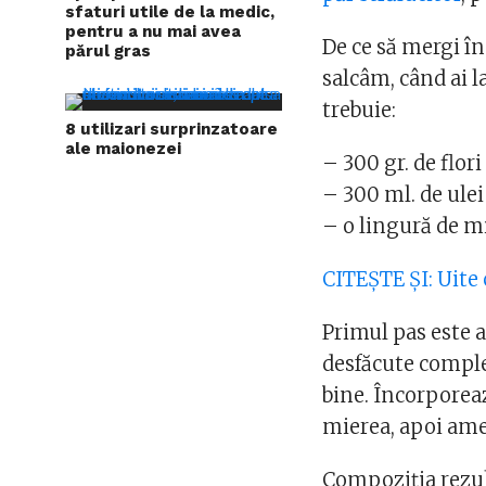
sfaturi utile de la medic,
pentru a nu mai avea
De ce să mergi în
părul gras
salcâm, când ai l
trebuie:
8 utilizari surprinzatoare
ale maionezei
– 300 gr. de flor
– 300 ml. de ulei
– o lingură de m
CITEŞTE ŞI: Uite 
Primul pas este al
desfăcute complet
bine. Încorporeaz
mierea, apoi ame
Compoziţia rezult