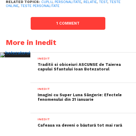
RELATED TOPICS:
CUPLU
,
PERSONALITATE
,
RELATIE
,
TEST
,
TESTE
ONLINE
,
TESTE PERSONALITATE
1 COMMENT
More in Inedit
INEDIT
Traditii si obiceiuri ASCUNSE de Taierea
capului Sfantului Ioan Botezatorul
INEDIT
Imagini cu Super Luna Sângerie: Efectele
fenomenului din 21 ianuarie
INEDIT
Cafeaua va deveni o băutură tot mai rară