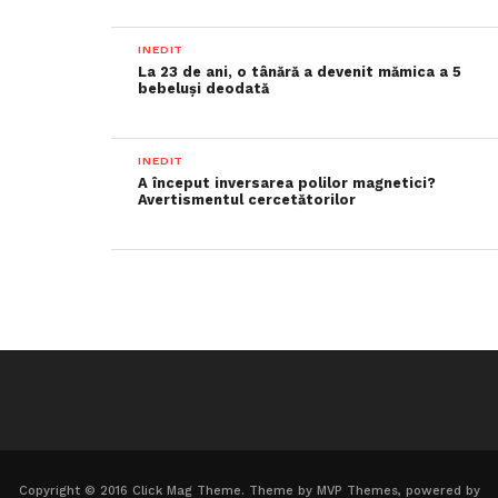
INEDIT
La 23 de ani, o tânără a devenit mămica a 5
bebeluși deodată
INEDIT
A început inversarea polilor magnetici?
Avertismentul cercetătorilor
Copyright © 2016 Click Mag Theme. Theme by MVP Themes, powered by