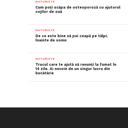
NATURISTE
Cum poți scăpa de osteoporoză cu ajutorul
cojilor de ouă
NATURISTE
De ce este bine să pui ceapă pe tălpi,
înainte de somn
NATURISTE
Trucul care te ajută să renunți la fumat în
14 zile. Ai nevoie de un singur lucru din
bucătărie