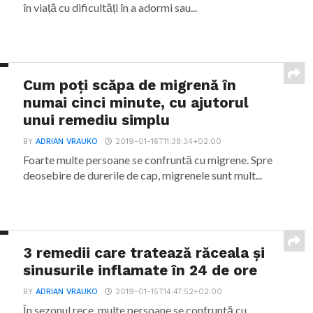
în viață cu dificultăți în a adormi sau...
Cum poți scăpa de migrenă în
numai cinci minute, cu ajutorul
unui remediu simplu
BY
ADRIAN VRAUKO
2019-01-16T11:38:34+02:00
Foarte multe persoane se confruntă cu migrene. Spre
deosebire de durerile de cap, migrenele sunt mult...
3 remedii care tratează răceala și
sinusurile inflamate în 24 de ore
BY
ADRIAN VRAUKO
2019-01-15T14:47:52+02:00
În sezonul rece, multe persoane se confruntă cu