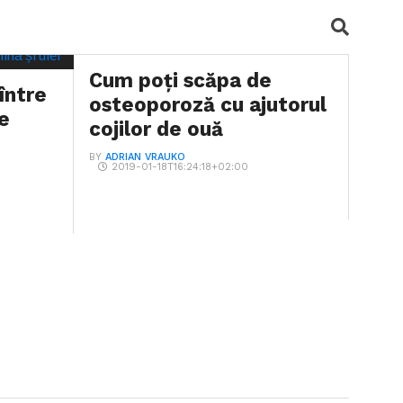
Cum poți scăpa de
 între
osteoporoză cu ajutorul
de
cojilor de ouă
BY
ADRIAN VRAUKO
2019-01-18T16:24:18+02:00