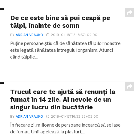
De ce este bine să pui ceapă pe
tălpi, înainte de somn
BY
ADRIAN VRAUKO
2019-01-18T13:18:57+02:00
Puține persoane știu că de sănătatea tălpilor noastre
este legată sănătatea întregului organism. Atunci
când tălpile...
Trucul care te ajută să renunți la
fumat în 14 zile. Ai nevoie de un
singur lucru din bucătărie
BY
ADRIAN VRAUKO
2019-01-17T16:32:33+02:00
În fiecare zi, milioane de persoane încearcă să se lase
de fumat. Unii apelează la plasturi,...