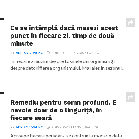
Ce se întâmplă dacă masezi acest
punct în fiecare zi, timp de două
minute
BY
ADRIAN VRAUKO
2019-01-17T13:23:05+02:00
În fiecare zi auzim despre toxinele din organism și
despre detoxifierea organismului. Mai ales în sezonul...
Remediu pentru somn profund. E
nevoie doar de o linguriță, în
fiecare seară
BY
ADRIAN VRAUKO
2019-01-16T12:39:26+02:00
Aproape fiecare persoană se confruntă măcar o dată