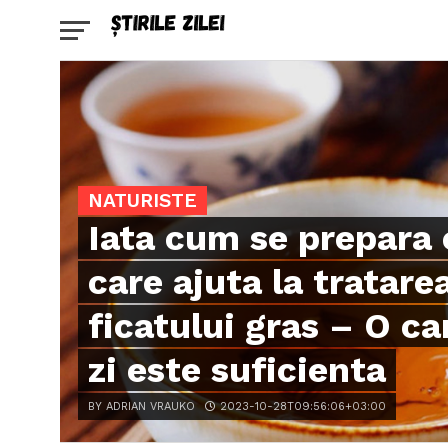
NATURISTE
Iata cum se prepara 
care ajuta la tratare
ficatului gras – O c
zi este suficienta
BY ADRIAN VRAUKO
2023-10-28T09:56:06+03:00