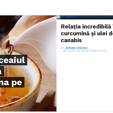
Relația incredibilă
curcumină și ulei 
canabis
BY
ADRIAN VRAUKO
2020-03-12T11:01:26+02:00
ceaiul
a
ana pe