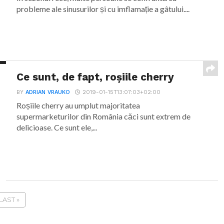
probleme ale sinusurilor și cu imflamație a gâtului....
Ce sunt, de fapt, roșiile cherry
BY
ADRIAN VRAUKO
2019-01-15T13:07:03+02:00
Roșiile cherry au umplut majoritatea
supermarketurilor din România căci sunt extrem de
delicioase. Ce sunt ele,...
LAST »