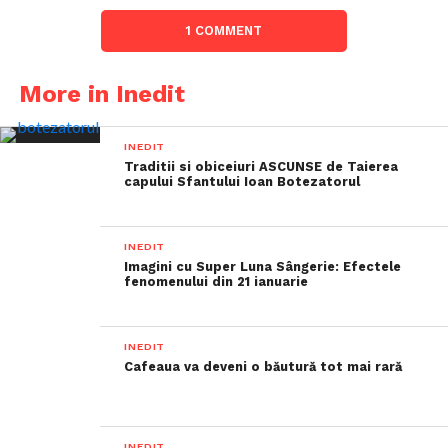
1 COMMENT
More in Inedit
INEDIT
Traditii si obiceiuri ASCUNSE de Taierea
capului Sfantului Ioan Botezatorul
INEDIT
Imagini cu Super Luna Sângerie: Efectele
fenomenului din 21 ianuarie
INEDIT
Cafeaua va deveni o băutură tot mai rară
INEDIT