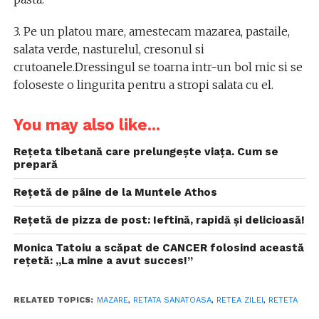
3. Pe un platou mare, amestecam mazarea, pastaile,
salata verde, nasturelul, cresonul si
crutoanele.Dressingul se toarna intr-un bol mic si se
foloseste o lingurita pentru a stropi salata cu el.
You may also like...
Rețeta tibetană care prelungește viața. Cum se
prepară
Rețetă de pâine de la Muntele Athos
Rețetă de pizza de post: Ieftină, rapidă și delicioasă!
Monica Tatoiu a scăpat de CANCER folosind această
rețetă: „La mine a avut succes!”
RELATED TOPICS:
MAZARE
,
RETATA SANATOASA
,
RETEA ZILEI
,
RETETA