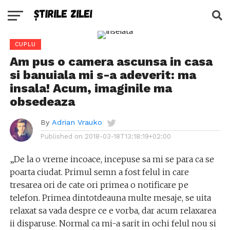
CUPLU
Am pus o camera ascunsa in casa
si banuiala mi s-a adeverit: ma
insala! Acum, imaginile ma
obsedeaza
By
Adrian Vrauko
Published on
2018-03-18T13:18:19+02:00
„De la o vreme incoace, incepuse sa mi se para ca se
poarta ciudat. Primul semn a fost felul in care
tresarea ori de cate ori primea o notificare pe
telefon. Primea dintotdeauna multe mesaje, se uita
relaxat sa vada despre ce e vorba, dar acum relaxarea
ii disparuse. Normal ca mi-a sarit in ochi felul nou si