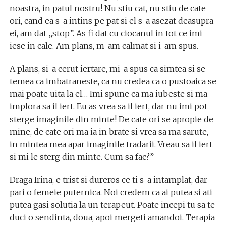
noastra, in patul nostru! Nu stiu cat, nu stiu de cate
ori, cand ea s-a intins pe pat si el s-a asezat deasupra
ei, am dat „stop”. As fi dat cu ciocanul in tot ce imi
iese in cale. Am plans, m-am calmat si i-am spus.
A plans, si-a cerut iertare, mi-a spus ca simtea si se
temea ca imbatraneste, ca nu credea ca o pustoaica se
mai poate uita la el… Imi spune ca ma iubeste si ma
implora sa il iert. Eu as vrea sa il iert, dar nu imi pot
sterge imaginile din minte! De cate ori se apropie de
mine, de cate ori ma ia in brate si vrea sa ma sarute,
in mintea mea apar imaginile tradarii. Vreau sa il iert
si mi le sterg din minte. Cum sa fac?”
Draga Irina, e trist si dureros ce ti s-a intamplat, dar
pari o femeie puternica. Noi credem ca ai putea si ati
putea gasi solutia la un terapeut. Poate incepi tu sa te
duci o sendinta, doua, apoi mergeti amandoi. Terapia