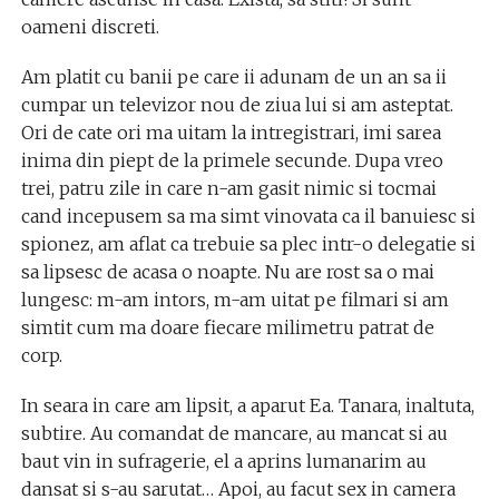
oameni discreti.
Am platit cu banii pe care ii adunam de un an sa ii
cumpar un televizor nou de ziua lui si am asteptat.
Ori de cate ori ma uitam la intregistrari, imi sarea
inima din piept de la primele secunde. Dupa vreo
trei, patru zile in care n-am gasit nimic si tocmai
cand incepusem sa ma simt vinovata ca il banuiesc si
spionez, am aflat ca trebuie sa plec intr-o delegatie si
sa lipsesc de acasa o noapte. Nu are rost sa o mai
lungesc: m-am intors, m-am uitat pe filmari si am
simtit cum ma doare fiecare milimetru patrat de
corp.
In seara in care am lipsit, a aparut Ea. Tanara, inaltuta,
subtire. Au comandat de mancare, au mancat si au
baut vin in sufragerie, el a aprins lumanarim au
dansat si s-au sarutat… Apoi, au facut sex in camera