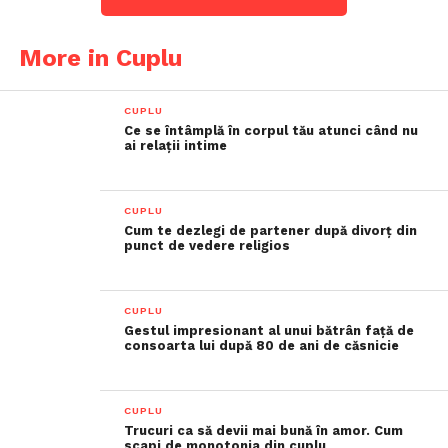
More in Cuplu
CUPLU
Ce se întâmplă în corpul tău atunci când nu
ai relații intime
CUPLU
Cum te dezlegi de partener după divorț din
punct de vedere religios
CUPLU
Gestul impresionant al unui bătrân față de
consoarta lui după 80 de ani de căsnicie
CUPLU
Trucuri ca să devii mai bună în amor. Cum
scapi de monotonia din cuplu