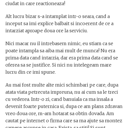
ciudat in care reactioneaza!
Alt lucru bizar s-a intamplat intr-o seara, cand a
inceput sa imi explice balbait si incoerent de ce a
intarziat aproape doua ore la serviciu.
Nici macar nu il intrebasem nimic, eu stiam ca se
poate intampla sa aiba mai mult de munca! Nu era
prima data cand intarzia, dar era prima data cand se
oferea sa se justifice. Si nici nu intelegeam mare
lucru din ce imi spune.
Au mai fost multe alte mici schimbari pe care, dupa
atata viata petrecuta impreuna, nu ai cum sa le treci
cu vederea. Intr-o zi, cand banuiala ca ma insala a
devenit foarte puternica si, dupa ce am plans zdravan
vreo doua ore, m-am hotarat sa obtin dovada. Am
cautat pe internet o firma care sa ma ajute sa montez
camere ascunse in casa. Exista, sa stiti! Si sunt