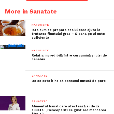
More in Sanatate
NATURISTE
Iata cum se prepara ceaiul care ajuta la
tratarea ficatului gras – O cana pe zi este
suficienta
NATURISTE
Relația incredibilă între curcumină și ulei de
canabis
SANATATE
De ce este bine să consumi untură de porc
SANATATE
Alimentul banal care afectează zi de zi
silueta: „Descoperiți ce gust are mâncarea
fără el”