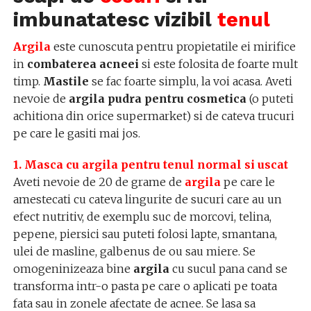
imbunatatesc vizibil
tenul
Argila
este cunoscuta pentru propietatile ei mirifice
in
combaterea acneei
si este folosita de foarte mult
timp.
Mastile
se fac foarte simplu, la voi acasa. Aveti
nevoie de
argila pudra pentru cosmetica
(o puteti
achitiona din orice supermarket) si de cateva trucuri
pe care le gasiti mai jos.
1. Masca cu argila pentru tenul normal si uscat
Aveti nevoie de 20 de grame de
argila
pe care le
amestecati cu cateva lingurite de sucuri care au un
efect nutritiv, de exemplu suc de morcovi, telina,
pepene, piersici sau puteti folosi lapte, smantana,
ulei de masline, galbenus de ou sau miere. Se
omogeninizeaza bine
argila
cu sucul pana cand se
transforma intr-o pasta pe care o aplicati pe toata
fata sau in zonele afectate de acnee. Se lasa sa