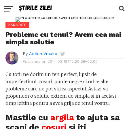
SANATATE
Probleme cu tenul? Avem cea mai
simpla solutie
By
Adrian Vrauko
Published on
2014-03-19T12:29:28+02:00
Cu totii ne dorim un ten perfect, lipsit de
imperfectiuni, cosuri, punte negre si orice alte
probleme care ne pot strica aspectul. Astazi va
propunem o solutie extrem de simpla si in acelasi
timp ieftina pentru a avea grija de tenul vostru.
Mastile cu
argila
te ajuta sa
scapi de
cosuri
si iti