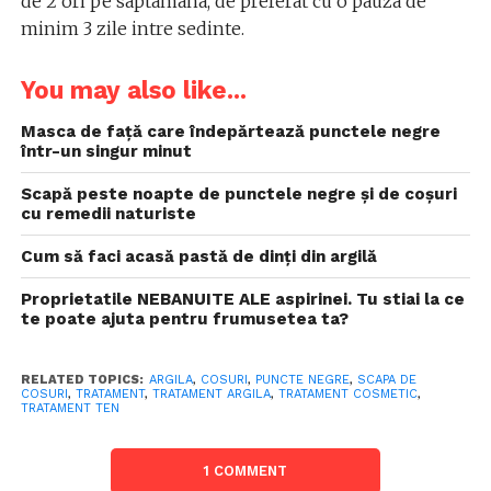
de 2 ori pe saptamana, de preferat cu o pauza de
minim 3 zile intre sedinte.
You may also like...
Masca de față care îndepărtează punctele negre
într-un singur minut
Scapă peste noapte de punctele negre și de coșuri
cu remedii naturiste
Cum să faci acasă pastă de dinți din argilă
Proprietatile NEBANUITE ALE aspirinei. Tu stiai la ce
te poate ajuta pentru frumusetea ta?
RELATED TOPICS:
ARGILA
,
COSURI
,
PUNCTE NEGRE
,
SCAPA DE
COSURI
,
TRATAMENT
,
TRATAMENT ARGILA
,
TRATAMENT COSMETIC
,
TRATAMENT TEN
1 COMMENT