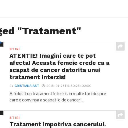
gged "Tratament"
STIRI
ATENTIE! Imagini care te pot
afecta! Aceasta femeie crede ca a
scapat de cancer datorita unui
tratament interzis!
BY
CRISTIANA AST
2018-01-28T16:50:25+02:00
A folosit un tratament interzis in multe tari despre
care e convinsa a scapat-o de cancer!...
STIRI
Tratament impotriva cancerului.