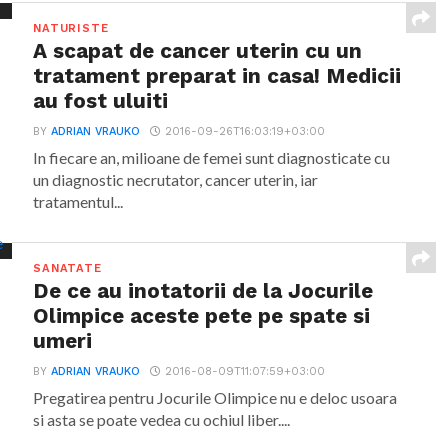
NATURISTE
A scapat de cancer uterin cu un
tratament preparat in casa! Medicii
au fost uluiti
BY
ADRIAN VRAUKO
2016-09-26T16:03:19+03:00
In fiecare an, milioane de femei sunt diagnosticate cu
un diagnostic necrutator, cancer uterin, iar
tratamentul...
SANATATE
De ce au inotatorii de la Jocurile
Olimpice aceste pete pe spate si
umeri
BY
ADRIAN VRAUKO
2016-08-09T11:07:59+03:00
Pregatirea pentru Jocurile Olimpice nu e deloc usoara
si asta se poate vedea cu ochiul liber....