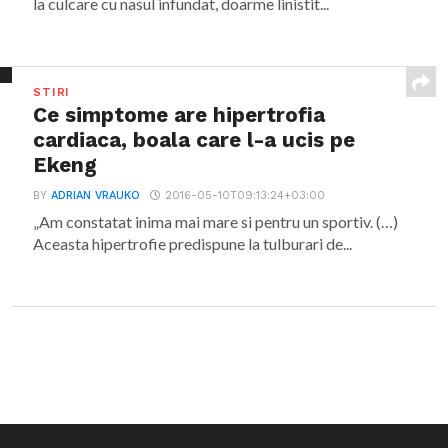
la culcare cu nasul infundat, doarme linistit...
STIRI
Ce simptome are hipertrofia
cardiaca, boala care l-a ucis pe
Ekeng
BY
ADRIAN VRAUKO
2016-05-10T09:13:24+03:00
„Am constatat inima mai mare si pentru un sportiv. (…)
Aceasta hipertrofie predispune la tulburari de...