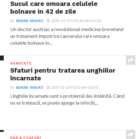
Sucul care omoara celulele
bolnave in 42 de zile
BY
ADRIAN VRAUKO
2018-01-07T09:35:46+02:00
Un doctor austriac a revolutionat medicina brevetand
un tratament impotriva cancerului care omoara
celulele bolnave in...
SANATATE
Sfaturi pentru tratarea unghiilor
încarnate
BY
ADRIAN VRAUKO
2017-12-20T12:13:48+02:00
Unghiile încarnate sunt o problemă des întâlnită. Când
nu se tratează, se poate ajunge la infecții,...
PAR & COAFURI