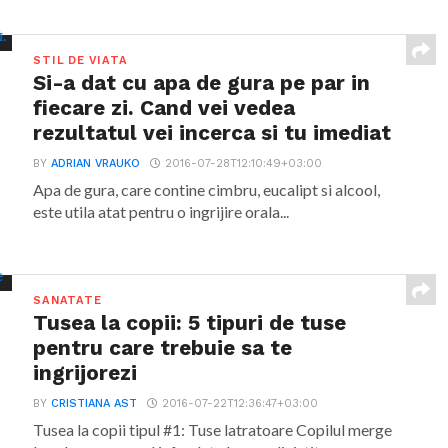
STIL DE VIATA
Si-a dat cu apa de gura pe par in
fiecare zi. Cand vei vedea
rezultatul vei incerca si tu imediat
BY
ADRIAN VRAUKO
2016-07-28T12:10:49+03:00
Apa de gura, care contine cimbru, eucalipt si alcool,
este utila atat pentru o ingrijire orala...
SANATATE
Tusea la copii: 5 tipuri de tuse
pentru care trebuie sa te
ingrijorezi
BY
CRISTIANA AST
2016-07-22T12:36:47+03:00
Tusea la copii tipul #1: Tuse latratoare Copilul merge