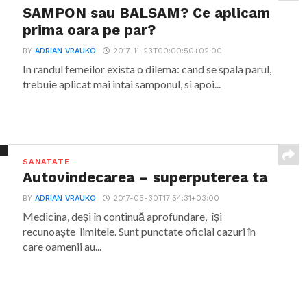
SAMPON sau BALSAM? Ce aplicam
prima oara pe par?
BY
ADRIAN VRAUKO
2017-11-23T00:00:50+02:00
In randul femeilor exista o dilema: cand se spala parul,
trebuie aplicat mai intai samponul, si apoi...
SANATATE
Autovindecarea – superputerea ta
BY
ADRIAN VRAUKO
2017-05-30T17:54:31+03:00
Medicina, deși în continuă aprofundare, își
recunoaște limitele. Sunt punctate oficial cazuri în
care oamenii au...