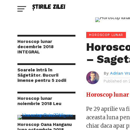
HOROSCOP LUNAR
Horoscop lunar
Horosco
decembrie 2018
INTEGRAL
– Saget
Soarele intră în
By
Adrian Vr
Săgetător. Bucurii
imense pentru 5 zodii
Published on
Horoscop lunar 
Horoscop lunar
noiembrie 2018 Leu
Pe 29 aprilie va f
aceasta luna pent
Horoscop Oana Hanganu
chiar daca apar p
luna octombrie 2018