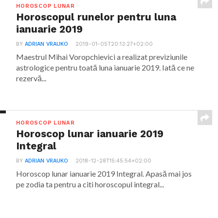
HOROSCOP LUNAR
Horoscopul runelor pentru luna
ianuarie 2019
BY
ADRIAN VRAUKO
2019-01-05T20:13:27+02:00
Maestrul Mihai Voropchievici a realizat previziunile
astrologice pentru toată luna ianuarie 2019. Iată ce ne
rezervă...
HOROSCOP LUNAR
Horoscop lunar ianuarie 2019
Integral
BY
ADRIAN VRAUKO
2018-12-28T15:45:54+02:00
Horoscop lunar ianuarie 2019 Integral. Apasă mai jos
pe zodia ta pentru a citi horoscopul integral...