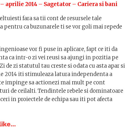
– aprilie 2014 – Sagetator – Cariera si bani
ltuiesti fara sa tii cont de resursele tale
ija pentru ca buzunarele ti se vor goli mai repede
 ingenioase vor fi puse in aplicare, fapt ce iti da
ta ca intr-o zi vei reusi sa ajungi in pozitia pe
 Zi de zi statutul tau creste si odata cu asta apar si
lie 2014 iti stimuleaza latura independenta a
i te impinge sa actionezi mai mult pe cont
turi de ceilalti. Tendintele rebele si dominatoare
ceri in proiectele de echipa sau iti pot afecta
ike...