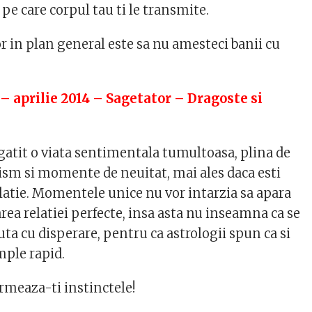
pe care corpul tau ti le transmite.
or in plan general este sa nu amesteci banii cu
– aprilie 2014 – Sagetator – Dragoste si
egatit o viata sentimentala tumultoasa, plina de
sm si momente de neuitat, mai ales daca esti
elatie. Momentele unice nu vor intarzia sa apara
area relatiei perfecte, insa asta nu inseamna ca se
auta cu disperare, pentru ca astrologii spun ca si
mple rapid.
urmeaza-ti instinctele!