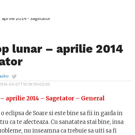
p lunar – aprilie 2014
ator
auko
2014-03-27T10:19:15+02:00
– aprilie 2014 – Sagetator – General
i o eclipsa de Soare si este bine sa fii in garda in
ru ca te afecteaza. Cu sanatatea stai bine, insa
robleme, nu inseamna ca trebuie sa uiti sa fi