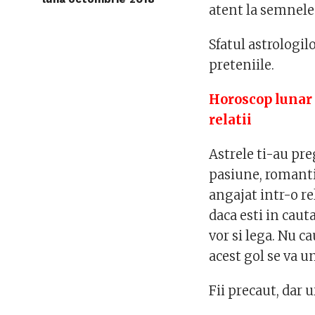
atent la semnele 
Sfatul astrologil
preteniile.
Horoscop lunar 
relatii
Astrele ti-au pr
pasiune, romanti
angajat intr-o r
daca esti in caut
vor si lega. Nu c
acest gol se va u
Fii precaut, dar 