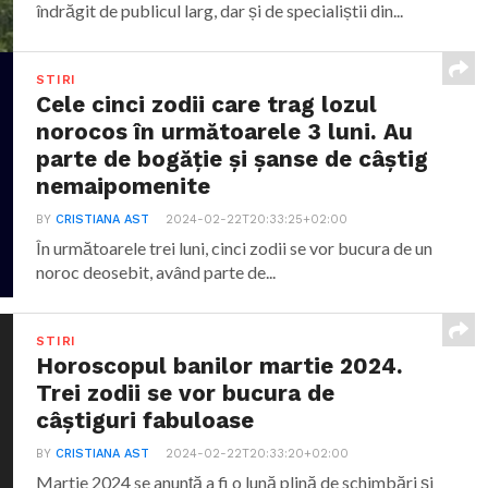
îndrăgit de publicul larg, dar și de specialiștii din...
STIRI
Cele cinci zodii care trag lozul
norocos în următoarele 3 luni. Au
parte de bogăție și șanse de câștig
nemaipomenite
BY
CRISTIANA AST
2024-02-22T20:33:25+02:00
În următoarele trei luni, cinci zodii se vor bucura de un
noroc deosebit, având parte de...
STIRI
Horoscopul banilor martie 2024.
Trei zodii se vor bucura de
câștiguri fabuloase
BY
CRISTIANA AST
2024-02-22T20:33:20+02:00
Martie 2024 se anunță a fi o lună plină de schimbări și