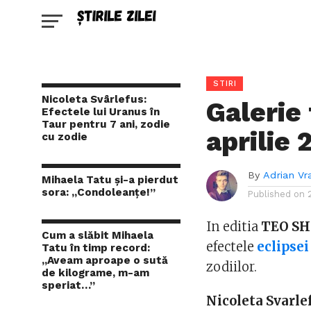
STIRI
Nicoleta Svârlefus:
Galerie
Efectele lui Uranus în
Taur pentru 7 ani, zodie
aprilie 
cu zodie
By
Adrian Vr
Mihaela Tatu și-a pierdut
sora: „Condoleanțe!”
Published on
In editia
TEO S
Cum a slăbit Mihaela
efectele
eclipsei
Tatu în timp record:
„Aveam aproape o sută
zodiilor.
de kilograme, m-am
speriat…”
Nicoleta Svarle