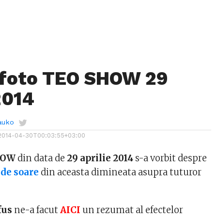
 foto TEO SHOW 29
2014
auko
2014-04-30T00:03:55+03:00
HOW
din data de
29 aprilie 2014
s-a vorbit despre
 de soare
din aceasta dimineata asupra tuturor
fus
ne-a facut
AICI
un rezumat al efectelor