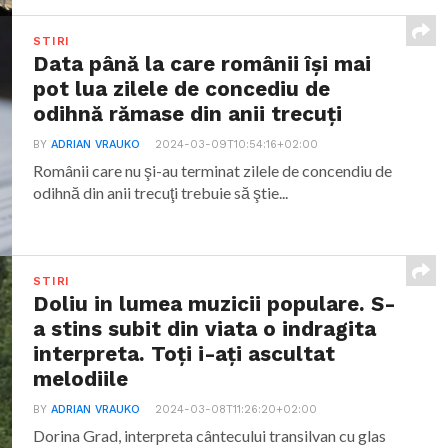
STIRI
Data până la care românii îşi mai
pot lua zilele de concediu de
odihnă rămase din anii trecuţi
BY
ADRIAN VRAUKO
2024-03-09T10:54:16+02:00
Românii care nu şi-au terminat zilele de concendiu de
odihnă din anii trecuţi trebuie să ştie...
STIRI
Doliu in lumea muzicii populare. S-
a stins subit din viata o indragita
interpreta. Toți i-ați ascultat
melodiile
BY
ADRIAN VRAUKO
2024-03-08T11:26:20+02:00
Dorina Grad, interpreta cântecului transilvan cu glas