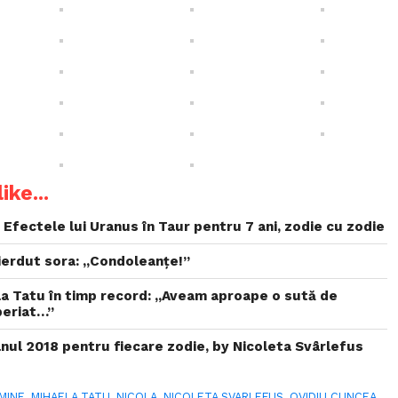
ike...
 Efectele lui Uranus în Taur pentru 7 ani, zodie cu zodie
pierdut sora: „Condoleanțe!”
la Tatu în timp record: „Aveam aproape o sută de
periat…”
nul 2018 pentru fiecare zodie, by Nicoleta Svârlefus
MINE
,
MIHAELA TATU
,
NICOLA
,
NICOLETA SVARLEFUS
,
OVIDIU CUNCEA