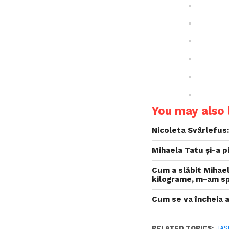
You may also l
Nicoleta Svârlefus:
Mihaela Tatu și-a 
Cum a slăbit Mihae
kilograme, m-am s
Cum se va încheia a
RELATED TOPICS:
JAS