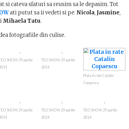
dat si cateva sfaturi sa reusim sa le depasim. Tot
HOW
ati putut sa ii vedeti si pe:
Nicola
,
Jasmine
,
i
Mihaela Tatu
.
dea fotografiile din culise.
TEO SHOW 29 aprilie
TEO SHOW 29 aprilie
2014
2014
Plata in rate Catalin
Copaescu
TEO SHOW 29 aprilie
TEO SHOW 29 aprilie
TEO SHOW 29 aprilie
2014
2014
2014