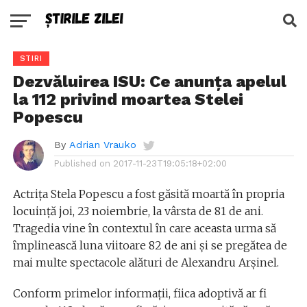
STIRI
Dezvăluirea ISU: Ce anunța apelul
la 112 privind moartea Stelei
Popescu
By
Adrian Vrauko
Published on
2017-11-23T19:05:18+02:00
Actrița Stela Popescu a fost găsită moartă în propria
locuință joi, 23 noiembrie, la vârsta de 81 de ani.
Tragedia vine în contextul în care aceasta urma să
împlinească luna viitoare 82 de ani și se pregătea de
mai multe spectacole alături de Alexandru Arșinel.
Conform primelor informații, fiica adoptivă ar fi