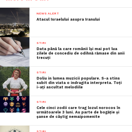
NEWS ALERT
Atacul Israelului asupra Iranului
STIRI
Data până la care românii îşi mai pot lua
zilele de concediu de odihnă rămase din anii
trecuţi
STIRI
Doliu in lumea muzicii populare. S-a stins
subit din viata o indragita interpreta. Toți
i-ați ascultat melodiile
STIRI
Cele cinci zodii care trag lozul norocos în
următoarele 3 luni. Au parte de bogăție și
șanse de câștig nemaipomenite
STIRI