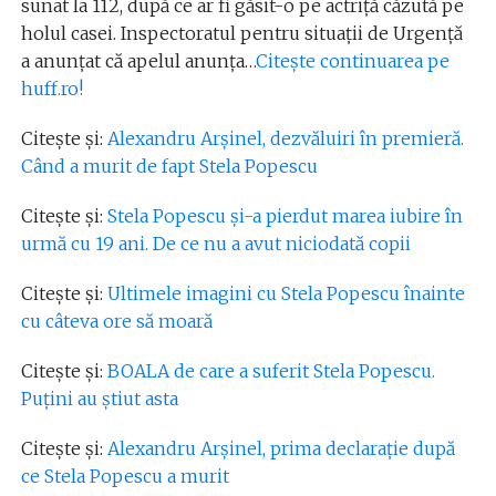
sunat la 112, după ce ar fi găsit-o pe actriță căzută pe
holul casei. Inspectoratul pentru situații de Urgență
a anunțat că apelul anunța…
Citește continuarea pe
huff.ro!
Citește și:
Alexandru Arșinel, dezvăluiri în premieră.
Când a murit de fapt Stela Popescu
Citește și:
Stela Popescu și-a pierdut marea iubire în
urmă cu 19 ani. De ce nu a avut niciodată copii
Citește și:
Ultimele imagini cu Stela Popescu înainte
cu câteva ore să moară
Citește și:
BOALA de care a suferit Stela Popescu.
Puțini au știut asta
Citește și:
Alexandru Arșinel, prima declarație după
ce Stela Popescu a murit