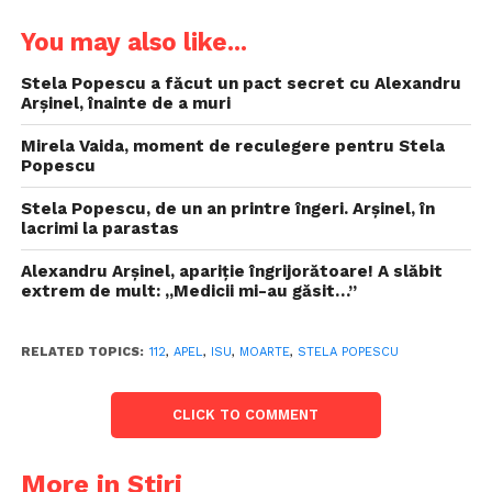
You may also like...
Stela Popescu a făcut un pact secret cu Alexandru
Arșinel, înainte de a muri
Mirela Vaida, moment de reculegere pentru Stela
Popescu
Stela Popescu, de un an printre îngeri. Arșinel, în
lacrimi la parastas
Alexandru Arșinel, apariție îngrijorătoare! A slăbit
extrem de mult: „Medicii mi-au găsit…”
RELATED TOPICS:
112
,
APEL
,
ISU
,
MOARTE
,
STELA POPESCU
CLICK TO COMMENT
More in Stiri