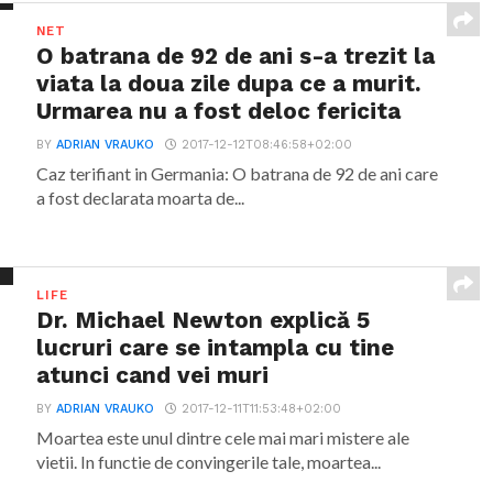
NET
O batrana de 92 de ani s-a trezit la
viata la doua zile dupa ce a murit.
Urmarea nu a fost deloc fericita
BY
ADRIAN VRAUKO
2017-12-12T08:46:58+02:00
Caz terifiant in Germania: O batrana de 92 de ani care
a fost declarata moarta de...
LIFE
Dr. Michael Newton explică 5
lucruri care se intampla cu tine
atunci cand vei muri
BY
ADRIAN VRAUKO
2017-12-11T11:53:48+02:00
Moartea este unul dintre cele mai mari mistere ale
vietii. In functie de convingerile tale, moartea...