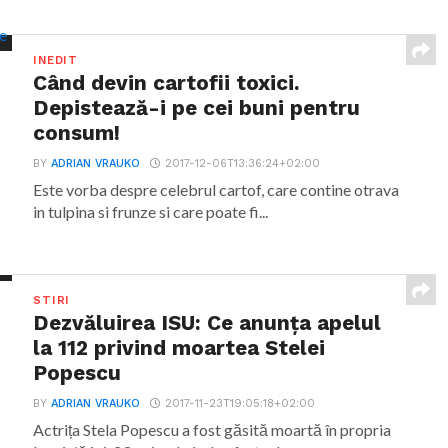
INEDIT
Când devin cartofii toxici.
Depistează-i pe cei buni pentru
consum!
BY
ADRIAN VRAUKO
2017-12-06T13:36:24+02:00
Este vorba despre celebrul cartof, care contine otrava
in tulpina si frunze si care poate fi...
STIRI
Dezvăluirea ISU: Ce anunța apelul
la 112 privind moartea Stelei
Popescu
BY
ADRIAN VRAUKO
2017-11-23T19:05:18+02:00
Actrița Stela Popescu a fost găsită moartă în propria