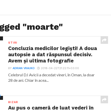
agged "moarte"
STIRI
Concluzia medicilor legiști! A doua
autopsie a dat răspunsul decisiv.
Avem și ultima fotografie
BY
ADRIAN VRAUKO
2018-04-22T21:22:11+03:00
Celebrul DJ Avicii a decedat vineri, în Oman, la doar
28 de ani. Chiar în acea...
BIZAR
Au pus o cameră de luat vederi în