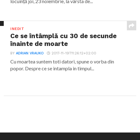
locuință joi, 23 noiembrie, la vârsta de...
INEDIT
Ce se întâmplă cu 30 de secunde
înainte de moarte
BY
ADRIAN VRAUKO
2017-11-19T11:26:12+02:00
Cu moartea suntem toti datori, spune o vorba din
popor. Despre ce se intampla in timpul...