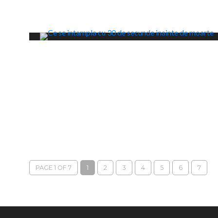
PAGE 1 OF 7
1
2
3
4
5
6
7