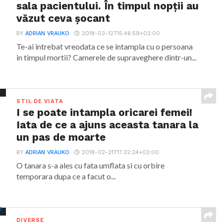
sala pacientului. În timpul nopții au
văzut ceva șocant
BY
ADRIAN VRAUKO
2018-03-12T15:46:59+02:00
Te-ai intrebat vreodata ce se intampla cu o persoana
in timpul mortii? Camerele de supraveghere dintr-un...
STIL DE VIATA
I se poate intampla oricarei femei!
Iata de ce a ajuns aceasta tanara la
un pas de moarte
BY
ADRIAN VRAUKO
2018-02-21T17:32:24+02:00
O tanara s-a ales cu fata umflata si cu orbire
temporara dupa ce a facut o...
DIVERSE