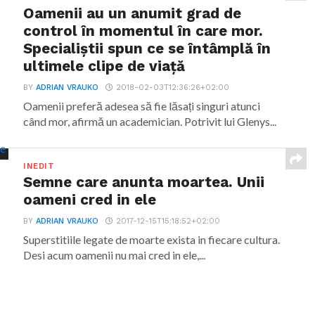
Oamenii au un anumit grad de
control în momentul în care mor.
Specialiștii spun ce se întâmplă în
ultimele clipe de viață
BY
ADRIAN VRAUKO
2018-02-03T12:36:26+02:00
Oamenii preferă adesea să fie lăsați singuri atunci
când mor, afirmă un academician. Potrivit lui Glenys...
INEDIT
Semne care anunta moartea. Unii
oameni cred in ele
BY
ADRIAN VRAUKO
2017-12-15T15:18:52+02:00
Superstitiile legate de moarte exista in fiecare cultura.
Desi acum oamenii nu mai cred in ele,...