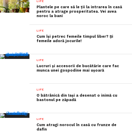
LIFE
Plantele pe care să le ții la intrarea în casă
pentru a atrage prosperitatea. Vei avea
noroc la bani
LIFE
Cum își petrec femeile timpul liber? Și
femeile adoră jocurile!
LIFE
Lucruri și accesorii de bucătărie care fac
munca unei gospodine mai ușoară
LIFE
O bătrânică din Iași a desenat o inimă cu
bastonul pe zăpadă
LIFE
Cum atragi norocul în casă cu frunze de
dafin