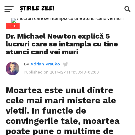
LIFE
Dr. Michael Newton explică 5
lucruri care se intampla cu tine
atunci cand vei muri
By
Adrian Vrauko
Published on
2017-12-11T11:53:48+02:00
Moartea este unul dintre
cele mai mari mistere ale
vietii. In functie de
convingerile tale, moartea
poate pune o multime de