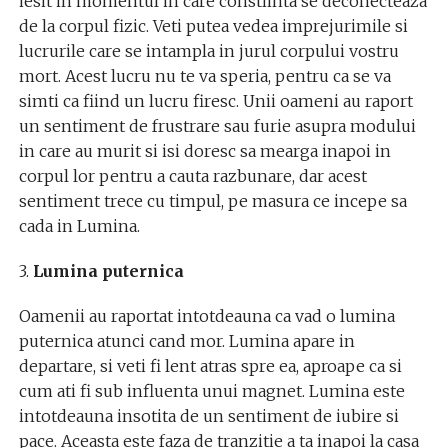
iesit in momentul in care constiinta se deconecteaza
de la corpul fizic. Veti putea vedea imprejurimile si
lucrurile care se intampla in jurul corpului vostru
mort. Acest lucru nu te va speria, pentru ca se va
simti ca fiind un lucru firesc. Unii oameni au raport
un sentiment de frustrare sau furie asupra modului
in care au murit si isi doresc sa mearga inapoi in
corpul lor pentru a cauta razbunare, dar acest
sentiment trece cu timpul, pe masura ce incepe sa
cada in Lumina.
3.
Lumina puternica
Oamenii au raportat intotdeauna ca vad o lumina
puternica atunci cand mor. Lumina apare in
departare, si veti fi lent atras spre ea, aproape ca si
cum ati fi sub influenta unui magnet. Lumina este
intotdeauna insotita de un sentiment de iubire si
pace. Aceasta este faza de tranzitie a ta inapoi la casa