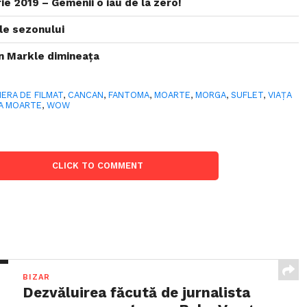
e 2019 – Gemenii o iau de la zero!
le sezonului
 Markle dimineața
ERA DE FILMAT
,
CANCAN
,
FANTOMA
,
MOARTE
,
MORGA
,
SUFLET
,
VIAŢA
PA MOARTE
,
WOW
CLICK TO COMMENT
BIZAR
Dezvăluirea făcută de jurnalista