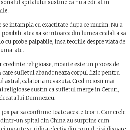
rsonalul spitalului sustine ca nu a editat in
ile.
e se intampla cu exactitate dupa ce murim. Nu a
posibilitatea sa se intoarca din lumea cealalta sa
 cu probe palpabile, insa teoriile despre viata de
numarate.
r credinte religioase, moarte este un proces de
 care sufletul abandoneaza corpul fizic pentru
ul astral, calatoria nevazuta. Credinciosii mai
 religioase sustin ca sufletul merge in Ceruri,
udecata lui Dumnezeu.
jos par sa confirme toate aceste teorii. Camerele
dintr-un spital din China au surprins cum
ei moarte se ridica efectiv din corpul ei si dispare