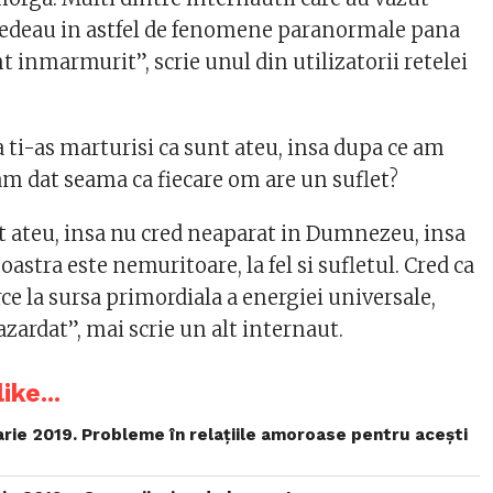
redeau in astfel de fenomene paranormale pana
nt inmarmurit”, scrie unul din utilizatorii retelei
 ti-as marturisi ca sunt ateu, insa dupa ce am
am dat seama ca fiecare om are un suflet?
 ateu, insa nu cred neaparat in Dumnezeu, insa
astra este nemuritoare, la fel si sufletul. Cred ca
rce la sursa primordiala a energiei universale,
azardat”, mai scrie un alt internaut.
ike...
uarie 2019. Probleme în relațiile amoroase pentru acești