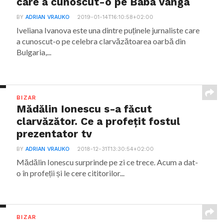
care a cunoscut-o pe Baba Vanga
BY
ADRIAN VRAUKO
2019-01-14T16:10:58+02:00
Iveliana Ivanova este una dintre puținele jurnaliste care
a cunoscut-o pe celebra clarvăzătoarea oarbă din
Bulgaria,...
BIZAR
Mădălin Ionescu s-a făcut
clarvăzător. Ce a profețit fostul
prezentator tv
BY
ADRIAN VRAUKO
2018-12-31T13:30:54+02:00
Mădălin Ionescu surprinde pe zi ce trece. Acum a dat-
o în profeții și le cere cititorilor...
BIZAR