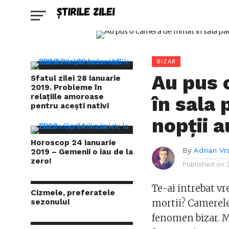
BIZAR
Au pus 
Sfatul zilei 28 ianuarie
2019. Probleme în
relațiile amoroase
în sala 
pentru acești nativi
nopții 
Horoscop 24 ianuarie
By
Adrian Vr
2019 – Gemenii o iau de la
zero!
Published on
Te-ai intrebat v
Cizmele, preferatele
sezonului
mortii? Camerele
fenomen bizar. Mu