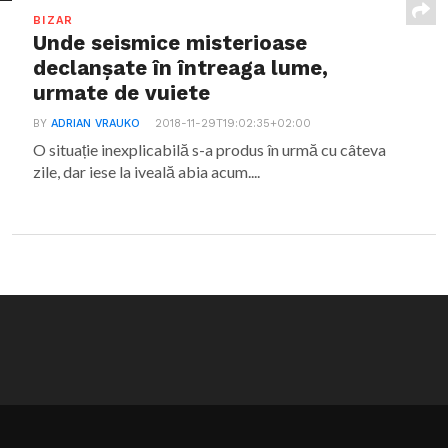
BIZAR
Unde seismice misterioase
declanșate în întreaga lume,
urmate de vuiete
BY
ADRIAN VRAUKO
2018-11-29T19:02:35+02:00
O situație inexplicabilă s-a produs în urmă cu câteva
zile, dar iese la iveală abia acum....