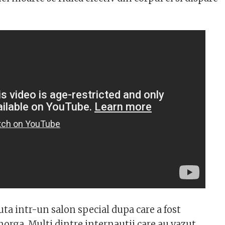
uta intr-un salon special dupa care a fost
morga. Multi dintre internautii care au vazut