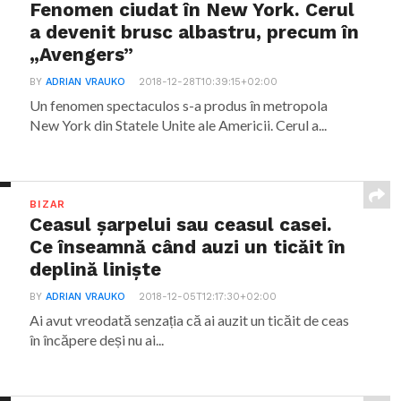
Fenomen ciudat în New York. Cerul
a devenit brusc albastru, precum în
„Avengers”
BY
ADRIAN VRAUKO
2018-12-28T10:39:15+02:00
Un fenomen spectaculos s-a produs în metropola
New York din Statele Unite ale Americii. Cerul a...
BIZAR
Ceasul șarpelui sau ceasul casei.
Ce înseamnă când auzi un ticăit în
deplină liniște
BY
ADRIAN VRAUKO
2018-12-05T12:17:30+02:00
Ai avut vreodată senzația că ai auzit un ticăit de ceas
în încăpere deși nu ai...