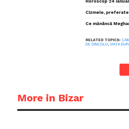
Horoscop 24 ianuari
Cizmele, preferate
Ce mănâncă Meghan
RELATED TOPICS:
CAM
DE DINCOLO
,
VIAȚA DU
More in Bizar