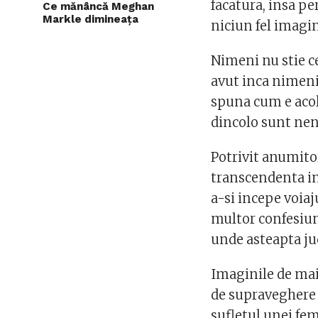
facatura, insa pe
Ce mănâncă Meghan
Markle dimineața
niciun fel imagin
Nimeni nu stie c
avut inca nimeni 
spuna cum e acolo
dincolo sunt ne
Potrivit anumito
transcendenta in
a-si incepe voiaj
multor confesiuni
unde asteapta j
Imaginile de mai 
de supraveghere 
sufletul unei fem