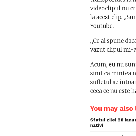
videoclipul nu c
la acest clip. „Su
Youtube.
„Ce ai spune daca
vazut clipul mi-
Acum, eu nu sunt
simt ca mintea no
sufletul se intoa
ceea ce nu este h
You may also l
Sfatul zilei 28 ian
nativi