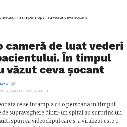
o cameră de luat vederi
pacientului. În timpul
au văzut ceva șocant
auko
2018-03-12T15:46:59+02:00
reodata ce se intampla cu o persoana in timpul
 de supraveghere dintr-un spital au surprins un
lti spun ca videoclipul care s-a viralizat este o