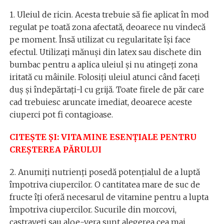
1. Uleiul de ricin. Acesta trebuie să fie aplicat în mod
regulat pe toată zona afectată, deoarece nu vindecă
pe moment. Însă utilizat cu regularitate își face
efectul. Utilizați mănuși din latex sau dischete din
bumbac pentru a aplica uleiul și nu atingeți zona
iritată cu mâinile. Folosiți uleiul atunci când faceți
duș și îndepărtați-l cu grijă. Toate firele de păr care
cad trebuiesc aruncate imediat, deoarece aceste
ciuperci pot fi contagioase.
CITEȘTE ȘI: VITAMINE ESENȚIALE PENTRU
CREȘTEREA PĂRULUI
2. Anumiți nutrienți posedă potențialul de a luptă
împotriva ciupercilor. O cantitatea mare de suc de
fructe îți oferă necesarul de vitamine pentru a lupta
împotriva ciupercilor. Sucurile din morcovi,
castraveți sau aloe-vera sunt alegerea cea mai