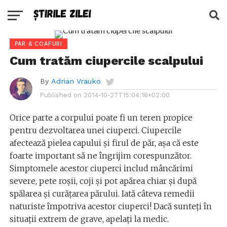
PAR & COAFURI
Cum tratăm ciupercile scalpului
By
Adrian Vrauko
Published on
2014-10-27T15:04:16+02:00
Orice parte a corpului poate fi un teren propice
pentru dezvoltarea unei ciuperci. Ciupercile
afectează pielea capului și firul de păr, așa că este
foarte important să ne îngrijim corespunzător.
Simptomele acestor ciuperci includ mâncărimi
severe, pete roșii, coji și pot apărea chiar și după
spălarea și curățarea părului. Iată câteva remedii
naturiste împotriva acestor ciuperci! Dacă sunteți în
situații extrem de grave, apelați la medic.