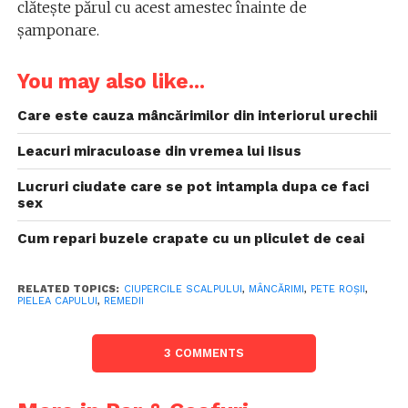
clătește părul cu acest amestec înainte de
șamponare.
You may also like...
Care este cauza mâncărimilor din interiorul urechii
Leacuri miraculoase din vremea lui Iisus
Lucruri ciudate care se pot intampla dupa ce faci
sex
Cum repari buzele crapate cu un pliculet de ceai
RELATED TOPICS:
CIUPERCILE SCALPULUI
,
MÂNCĂRIMI
,
PETE ROȘII
,
PIELEA CAPULUI
,
REMEDII
3 COMMENTS