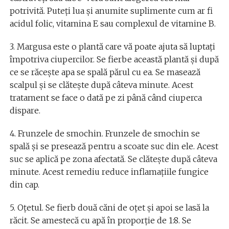
potrivită. Puteți lua și anumite suplimente cum ar fi
acidul folic, vitamina E sau complexul de vitamine B.
3. Margusa este o plantă care vă poate ajuta să luptați
împotriva ciupercilor. Se fierbe această plantă și după
ce se răcește apa se spală părul cu ea. Se masează
scalpul și se clătește după câteva minute. Acest
tratament se face o dată pe zi până când ciuperca
dispare.
4. Frunzele de smochin. Frunzele de smochin se
spală și se presează pentru a scoate suc din ele. Acest
suc se aplică pe zona afectată. Se clătește după câteva
minute. Acest remediu reduce inflamațiile fungice
din cap.
5. Oțetul. Se fierb două căni de oțet și apoi se lasă la
răcit. Se amestecă cu apă în proporție de 1:8. Se