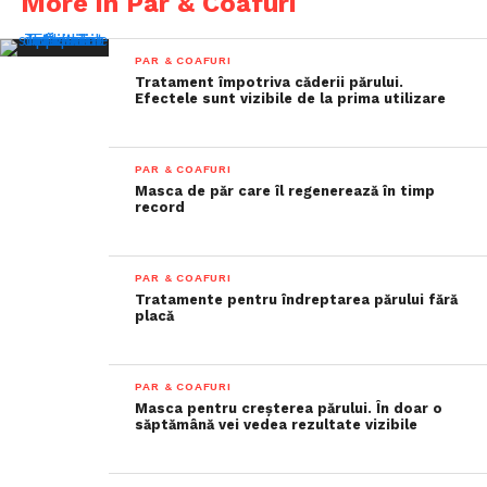
More in Par & Coafuri
PAR & COAFURI
Tratament împotriva căderii părului.
Efectele sunt vizibile de la prima utilizare
PAR & COAFURI
Masca de păr care îl regenerează în timp
record
PAR & COAFURI
Tratamente pentru îndreptarea părului fără
placă
PAR & COAFURI
Masca pentru creșterea părului. În doar o
săptămână vei vedea rezultate vizibile