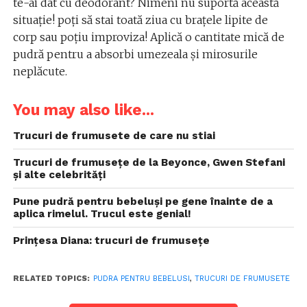
te-ai dat cu deodorant? Nimeni nu suportă această
situație! poți să stai toată ziua cu brațele lipite de
corp sau poțiu improviza! Aplică o cantitate mică de
pudră pentru a absorbi umezeala și mirosurile
neplăcute.
You may also like...
Trucuri de frumusete de care nu stiai
Trucuri de frumusețe de la Beyonce, Gwen Stefani
și alte celebrități
Pune pudră pentru bebeluși pe gene înainte de a
aplica rimelul. Trucul este genial!
Prințesa Diana: trucuri de frumusețe
RELATED TOPICS:
PUDRA PENTRU BEBELUSI
,
TRUCURI DE FRUMUSETE