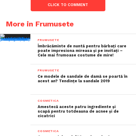
CLICK TO COMMENT
More in Frumusete
FRUMUSETE
Îmbrăcăminte de nuntă pentru bărbați care
poate impresiona mireasa și pe invitați –
Cele mai frumoase costume de mire!
FRUMUSETE
Ce modele de sandale de damă se poartă în
acest an? Tendințe la sandale 2019
COSMETICA
Amestecă aceste patru ingrediente și
scapă pentru totdeauna de acnee și de
cicatrici
COSMETICA