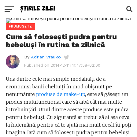
FRUMUSETE
Cum să folosești pudra pentru
bebeluși în rutina ta zilnică
By
Adrian Vrauko
Published on
2014-12-11T11:47:58+02:00
Una dintre cele mai simple modalități de a
economisi banii cheltuiți în mod obișnuit pe
nenumărate
produse de make-up
, este să găsești un
produs multifuncțional care să aibă cât mai multe
întrebuințări. Unul dintre aceste produse este pudra
pentru bebeluși. Cu siguranță ar trebui să ai așa ceva
la îndemână, pentru că te ajută mai mult decât îți poți
imagina. Iată cum să folosești pudra pentru bebeluși