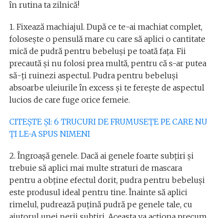
în rutina ta zilnică!
1. Fixează machiajul. După ce te-ai machiat complet,
folosește o pensulă mare cu care să aplici o cantitate
mică de pudră pentru bebeluși pe toată fața. Fii
precaută și nu folosi prea multă, pentru că s-ar putea
să-ți ruinezi aspectul. Pudra pentru bebeluși
absoarbe uleiurile în excess și te ferește de aspectul
lucios de care fuge orice femeie.
CITEȘTE ȘI: 6 TRUCURI DE FRUMUSEȚE PE CARE NU
ȚI LE-A SPUS NIMENI
2. Îngroașă genele. Dacă ai genele foarte subțiri și
trebuie să aplici mai multe straturi de mascara
pentru a obține efectul dorit, pudra pentru bebeluși
este produsul ideal pentru tine. Înainte să aplici
rimelul, pudrează puțină pudră pe genele tale, cu
ajutorul unei perii subțiri. Aceasta va acționa precum