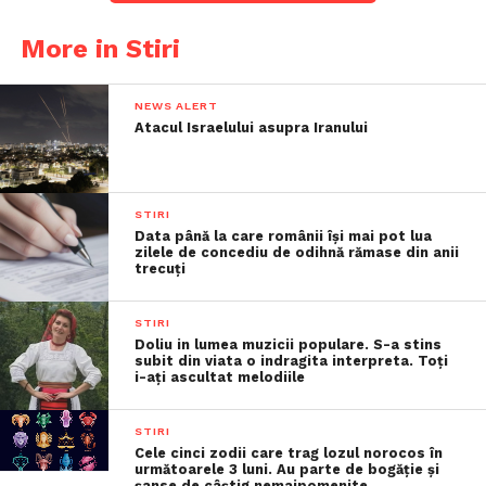
More in Stiri
NEWS ALERT
Atacul Israelului asupra Iranului
STIRI
Data până la care românii îşi mai pot lua
zilele de concediu de odihnă rămase din anii
trecuţi
STIRI
Doliu in lumea muzicii populare. S-a stins
subit din viata o indragita interpreta. Toți
i-ați ascultat melodiile
STIRI
Cele cinci zodii care trag lozul norocos în
următoarele 3 luni. Au parte de bogăție și
șanse de câștig nemaipomenite