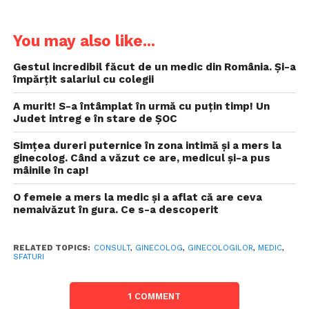
You may also like...
Gestul incredibil făcut de un medic din România. Și-a
împărțit salariul cu colegii
A murit! S-a întâmplat în urmă cu puţin timp! Un
Judet intreg e în stare de ŞOC
Simțea dureri puternice în zona intimă și a mers la
ginecolog. Când a văzut ce are, medicul și-a pus
mâinile în cap!
O femeie a mers la medic și a aflat că are ceva
nemaivăzut în gura. Ce s-a descoperit
RELATED TOPICS:
CONSULT
,
GINECOLOG
,
GINECOLOGILOR
,
MEDIC
,
SFATURI
1 COMMENT