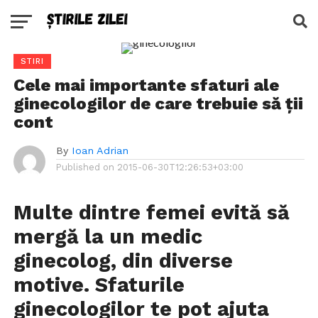
STIRI
Cele mai importante sfaturi ale
ginecologilor de care trebuie să ții
cont
By
Ioan Adrian
Published on
2015-06-30T12:26:53+03:00
Multe dintre femei evită să
mergă la un medic
ginecolog, din diverse
motive. Sfaturile
ginecologilor te pot ajuta