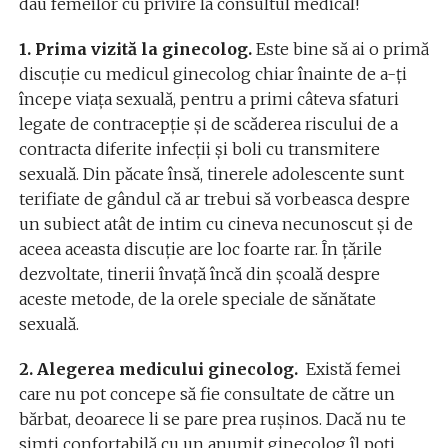
dau femeilor cu privire la consultul medical!
1. Prima vizită la ginecolog.
Este bine să ai o primă
discuție cu medicul ginecolog chiar înainte de a-ți
începe viața sexuală, pentru a primi câteva sfaturi
legate de contracepție și de scăderea riscului de a
contracta diferite infecții și boli cu transmitere
sexuală. Din păcate însă, tinerele adolescente sunt
terifiate de gândul că ar trebui să vorbeasca despre
un subiect atât de intim cu cineva necunoscut și de
aceea aceasta discuție are loc foarte rar. În țările
dezvoltate, tinerii învață încă din școală despre
aceste metode, de la orele speciale de sănătate
sexuală.
2. Alegerea medicului ginecolog.
Există femei
care nu pot concepe să fie consultate de către un
bărbat, deoarece li se pare prea rușinos. Dacă nu te
simți confortabilă cu un anumit ginecolog îl poți