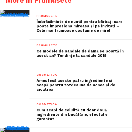
More in Frumusete
FRUMUSETE
Îmbrăcăminte de nuntă pentru bărbați care
poate impresiona mireasa și pe invitați –
Cele mai frumoase costume de mire!
FRUMUSETE
Ce modele de sandale de damă se poartă în
acest an? Tendințe la sandale 2019
COSMETICA
Amestecă aceste patru ingrediente și
scapă pentru totdeauna de acnee și de
cicatrici
COSMETICA
Cum scapi de celulită cu doar două
ingrediente din bucătărie, efectul e
garantat