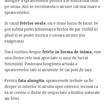
alungire a sprancenelor pentru a le stiliza mai bine
pe urma. Aici se recomanda o arcuire cat mai mare a
sprancenelor.
In cazul
fetelor ovale
, nu e mare lucru de facut. Se
pot subtia putin (eliminarea firelor de par vizibil in
plus) si se poate incerca o usoara arcuire (nu
exagerata).
Daca vorbim despre
fetele in forma de inima,
este
una dintre cele mai apreciate si usor de lucrat
fizionimii. Pastreaza lungimea actuala a
sprancenelor tale si arcuieste-le cat poti de tare.
Pentru
fata alungita
, sprancenele trebuie sa fie
drepte in interior si arcuite spre exterior, tocmai ca
sa se creeze o iluzie de respectare a liniilor naturale
ale fetei.