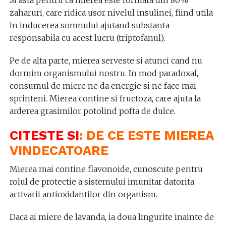
Si asta pentru ca mierea este formata din 80%
zaharuri, care ridica usor nivelul insulinei, fiind utila
in inducerea somnului ajutand substanta
responsabila cu acest lucru (triptofanul).
Pe de alta parte, mierea serveste si atunci cand nu
dormim organismului nostru. In mod paradoxal,
consumul de miere ne da energie si ne face mai
sprinteni. Mierea contine si fructoza, care ajuta la
arderea grasimilor potolind pofta de dulce.
CITESTE SI
:
DE CE ESTE MIEREA
VINDECATOARE
Mierea mai contine flavonoide, cunoscute pentru
rolul de protectie a sistemului imunitar datorita
activarii antioxidantilor din organism.
Daca ai miere de lavanda, ia doua lingurite inainte de