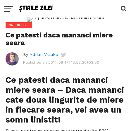
NATURISTE
Ce patesti daca mananci miere
seara
By
Adrian Vrauko
Published on
2014-09-17T16:59:30+03:00
Ce patesti daca mananci
miere seara – Daca mananci
cate doua lingurite de miere
in fiecare seara, vei avea un
somn linistit!