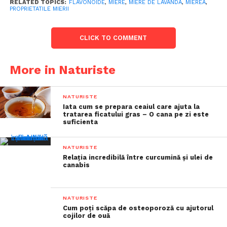
RELATED TOPICS:
FLAVONOIDE
,
MIERE
,
MIERE DE LAVANDA
,
MIEREA
,
PROPRIETATILE MIERII
CLICK TO COMMENT
More in Naturiste
NATURISTE
Iata cum se prepara ceaiul care ajuta la
tratarea ficatului gras – O cana pe zi este
suficienta
NATURISTE
Relația incredibilă între curcumină și ulei de
canabis
NATURISTE
Cum poți scăpa de osteoporoză cu ajutorul
cojilor de ouă