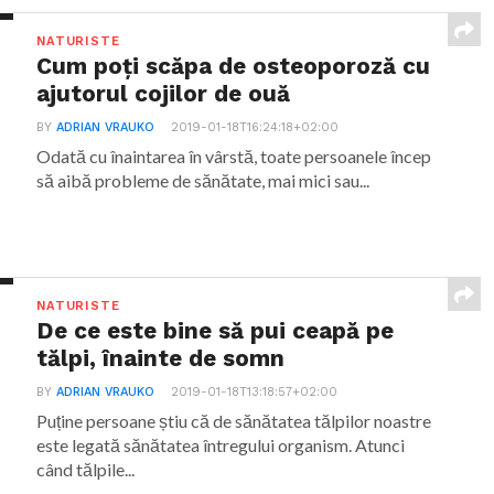
NATURISTE
Cum poți scăpa de osteoporoză cu
ajutorul cojilor de ouă
BY
ADRIAN VRAUKO
2019-01-18T16:24:18+02:00
Odată cu înaintarea în vârstă, toate persoanele încep
să aibă probleme de sănătate, mai mici sau...
NATURISTE
De ce este bine să pui ceapă pe
tălpi, înainte de somn
BY
ADRIAN VRAUKO
2019-01-18T13:18:57+02:00
Puține persoane știu că de sănătatea tălpilor noastre
este legată sănătatea întregului organism. Atunci
când tălpile...