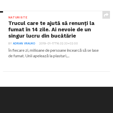
NATURISTE
Trucul care te ajută să renunți la
fumat în 14 zile. Ai nevoie de un
singur lucru din bucătărie
BY
ADRIAN VRAUKO
2019-01-17T16:32:33+02:00
În fiecare zi, milioane de persoane încearcă să se lase
de fumat. Unii apelează la plasturi,...