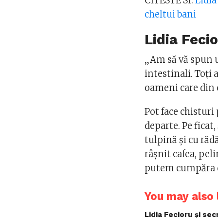
CITESTE SI:
Lidia
cheltui bani
Lidia Feci
„Am să vă spun un
intestinali. Toți
oameni care din c
Pot face chisturi
departe. Pe ficat
tulpină și cu răd
râșnit cafea, pel
putem cumpăra de 
You may also l
Lidia Fecioru și sec