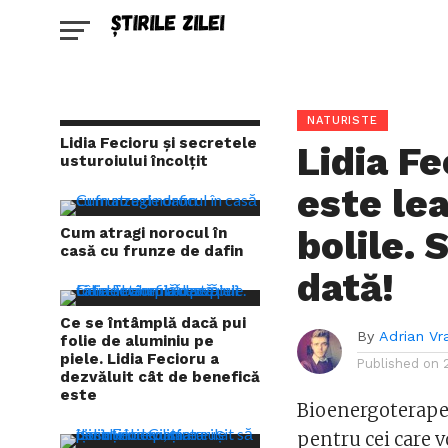
NATURISTE
Lidia Fecioru și secretele
Lidia Fe
usturoiului încolțit
este le
bolile.
Cum atragi norocul în
casă cu frunze de dafin
dată!
Ce se întâmplă dacă pui
By
Adrian Vr
folie de aluminiu pe
piele. Lidia Fecioru a
Published on
dezvăluit cât de benefică
este
Bioenergoterapeu
pentru cei care v