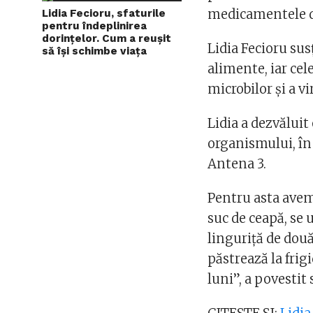
medicamentele d
Lidia Fecioru, sfaturile
pentru îndeplinirea
dorințelor. Cum a reușit
Lidia Fecioru su
să își schimbe viața
alimente, iar cel
microbilor și a v
Lidia a dezvălui
organismului, în
Antena 3.
Pentru asta avem
suc de ceapă, se 
linguriță de două
păstrează la frigi
luni”, a povestit 