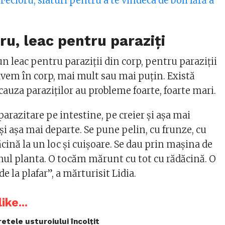
 Fecioru, sfaturi pentru a te vindeca de boli fără a
oru, leac pentru paraziți
 leac pentru paraziții din corp, pentru paraziții
 avem în corp, mai mult sau mai puțin. Există
auza paraziților au probleme foarte, foarte mari.
 parazitare pe intestine, pe creier și așa mai
, și așa mai departe. Se pune pelin, cu frunze, cu
ăcină la un loc și cuișoare. Se dau prin mașina de
inul planta. O tocăm mărunt cu tot cu rădăcină. O
la plafar”, a mărturisit Lidia.
ike...
retele usturoiului încolțit