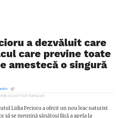
cioru a dezvăluit care
acul care previne toate
 Se amestecă o singură
auko
2018-03-04T11:37:54+02:00
tul Lidia Fecioru a oferit un nou leac naturist
or să se mențină sănătoși fără a apela la