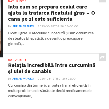
NATURISTE
Iata cum se prepara ceaiul care
ajuta la tratarea ficatului gras – O
cana pe zi este suficienta
BY
ADRIAN VRAUKO
2023-10-28T09:56:06+03:00
Ficatul gras, o afecțiune cunoscută și sub denumirea
de steatoză hepatică, a devenit o preocupare
globală,...
NATURISTE
Relația incredibilă între curcumină
și ulei de canabis
BY
ADRIAN VRAUKO
2020-03-12T11:01:26+02:00
Curcumina din turmeric ar putea fi mai eficientă în
multe probleme de sănătate decât medicamentele
convenționale,...