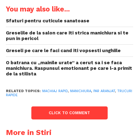
You may also like...
Sfaturi pentru cuticule sanatoase
Greselile de la salon care iti strica manichiura si te
pun in pericol
Greseli pe care le faci cand iti vopsesti unghiile
O batrana cu „mainile urate” a cerut sa i se faca
manichiura. Raspunsul emotionant pe care l-a primit
de la stilista
RELATED TOPICS:
MACHIAJ RAPID
,
MANICHIURA
,
PAR ARANJAT
,
TRUCURI
RAPIDE
CLICK TO COMMENT
More in Stiri