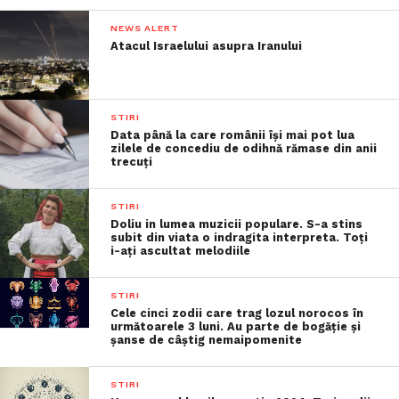
NEWS ALERT
Atacul Israelului asupra Iranului
STIRI
Data până la care românii îşi mai pot lua
zilele de concediu de odihnă rămase din anii
trecuţi
STIRI
Doliu in lumea muzicii populare. S-a stins
subit din viata o indragita interpreta. Toți
i-ați ascultat melodiile
STIRI
Cele cinci zodii care trag lozul norocos în
următoarele 3 luni. Au parte de bogăție și
șanse de câștig nemaipomenite
STIRI