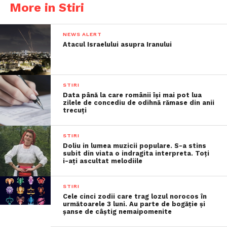
More in Stiri
NEWS ALERT
Atacul Israelului asupra Iranului
STIRI
Data până la care românii îşi mai pot lua
zilele de concediu de odihnă rămase din anii
trecuţi
STIRI
Doliu in lumea muzicii populare. S-a stins
subit din viata o indragita interpreta. Toți
i-ați ascultat melodiile
STIRI
Cele cinci zodii care trag lozul norocos în
următoarele 3 luni. Au parte de bogăție și
șanse de câștig nemaipomenite