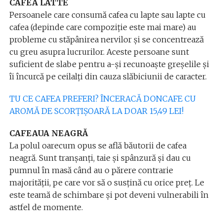
CAFEA LATTE
Persoanele care consumă cafea cu lapte sau lapte cu
cafea (depinde care compoziție este mai mare) au
probleme cu stăpânirea nervilor și se concentrează
cu greu asupra lucrurilor. Aceste persoane sunt
suficient de slabe pentru a-și recunoaște greșelile și
îi încurcă pe ceilalți din cauza slăbiciunii de caracter.
TU CE CAFEA PREFERI? ÎNCERACĂ DONCAFE CU
AROMĂ DE SCORȚIȘOARĂ LA DOAR 15,49 LEI!
CAFEAUA NEAGRĂ
La polul oarecum opus se află băutorii de cafea
neagră. Sunt tranșanți, taie și spânzură și dau cu
pumnul în masă când au o părere contrarie
majorității, pe care vor să o susțină cu orice preț. Le
este teamă de schimbare și pot deveni vulnerabili în
astfel de momente.